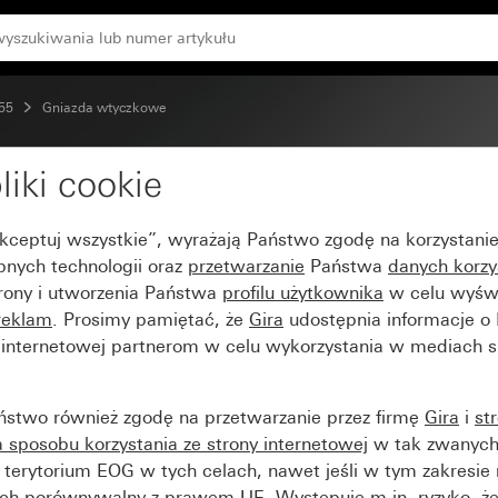
 55
Gniazda wtyczkowe
liki cookie
 SCHUKO 16 A 250 V~ S
Akceptuj wszystkie”, wyrażają Państwo zgodę na korzystani
bnych technologii oraz
przetwarzanie
Państwa
danych korzy
trony i utworzenia Państwa
profilu użytkownika
w celu wyświ
reklam
. Prosimy pamiętać, że
Gira
udostępnia informacje o
y internetowej partnerom w celu wykorzystania w mediach 
ństwo również zgodę na przetwarzanie przez firmę
Gira
i
st
sposobu korzystania ze strony internetowej
w tak zwanych
terytorium EOG w tych celach, nawet jeśli w tym zakresie 
ch porównywalny z prawem UE. Występuje m.in. ryzyko, że