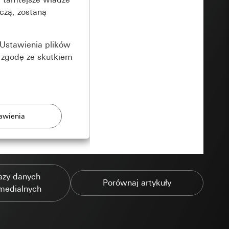
czą, zostaną
Ustawienia plików
 zgodę ze skutkiem
rony
azy danych
zonych przez
Porównaj artykuły
medialnych
ządzenie końcowe
e produkty.
użytkownika,
es pocztowy i adres