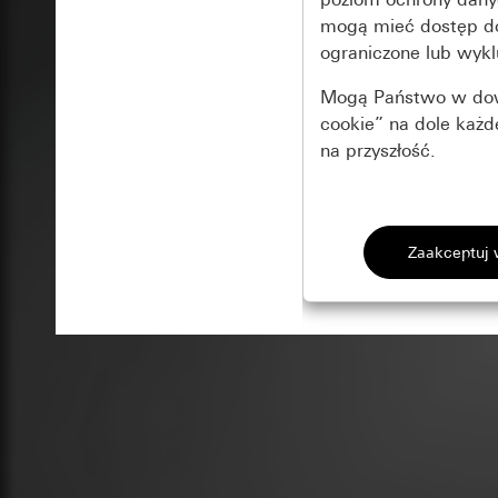
mogą mieć dostęp 
ograniczone lub wykl
Mogą Państwo w dowo
cookie” na dole każ
na przyszłość.
Podstawowe 
Wszystkie pliki coo
Gira Session
Poprawa dzia
Cele przetwarzania
Zastosowanie plików
Strona klientów 
internetowej oraz of
Strona klientów 
użytkowników
Matomo
Marketing
Kategorie danych 
Cele przetwarzania
Strona klientów 
Aby być w stanie r
Kategorie danych 
Strona klientów