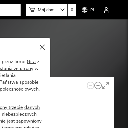
Mój dom
0
PL
ystem 55
e przez firmę
Gira
z
stania ze strony
w
etlania
 Państwa sposobie
społecznościowych,
rony trzecie
danych
 niebezpiecznych
nie jest zapewniony
 tamtejsze władze