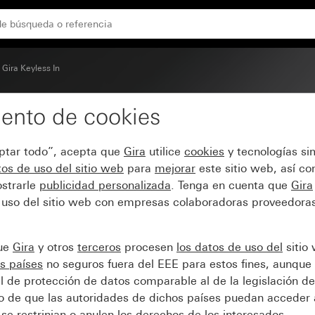
Gira Keyless In
ento de cookies
ira Keyless In System 5
eptar todo”, acepta que
Gira
utilice
cookies
y tecnologías si
os de uso del sitio web
para
mejorar
este sitio web, así c
strarle
publicidad personalizada
. Tenga en cuenta que
Gira
 uso del sitio web con empresas colaboradoras proveedoras
que
Gira
y otros
terceros
procesen
los datos de uso del
sitio
s países
no seguros fuera del EEE para estos fines, aunque 
l de protección de datos comparable al de la legislación de
sgo de que las autoridades de dichos países puedan acceder 
se restrinjan o anulen los derechos de los interesados.