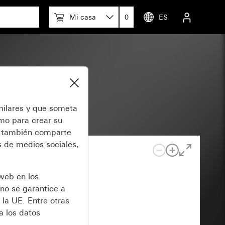
Mi casa
0
ES
5
milares y que someta
omo para crear su
también comparte
 de medios sociales,
 web en los
no se garantice a
 la UE. Entre otras
a los datos