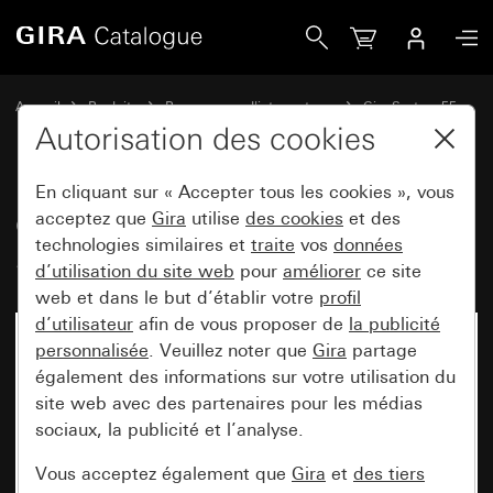
Gira Clavier à code Gira Keyless In System 55
Accueil
Produits
Programmes d'interrupteurs
Gira System 55
Gira Keyless In
Autorisation des cookies
En cliquant sur « Accepter tous les cookies », vous
Clavier à code Gira Keyless In
acceptez que
Gira
utilise
des cookies
et des
technologies similaires et
traite
vos
données
System 55
d’utilisation du site web
pour
améliorer
ce site
web et dans le but d’établir votre
profil
d’utilisateur
afin de vous proposer de
la publicité
personnalisée
. Veuillez noter que
Gira
partage
également des informations sur votre utilisation du
site web avec des partenaires pour les médias
sociaux, la publicité et l’analyse.
Vous acceptez également que
Gira
et
des tiers