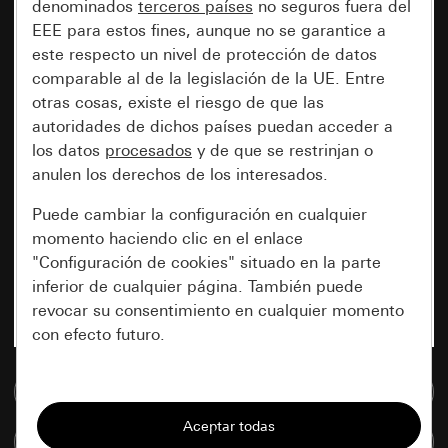
denominados
terceros países
no seguros fuera del
EEE para estos fines, aunque no se garantice a
este respecto un nivel de protección de datos
comparable al de la legislación de la UE. Entre
otras cosas, existe el riesgo de que las
autoridades de dichos países puedan acceder a
los datos
procesados
y de que se restrinjan o
anulen los derechos de los interesados.
Puede cambiar la configuración en cualquier
momento haciendo clic en el enlace
"Configuración de cookies" situado en la parte
inferior de cualquier página. También puede
revocar su consentimiento en cualquier momento
con efecto futuro.
Esenciales
Ir a la base de datos de medios
Todas las cookies que necesitamos para
Comparar artículos
poder mostrarle la página.