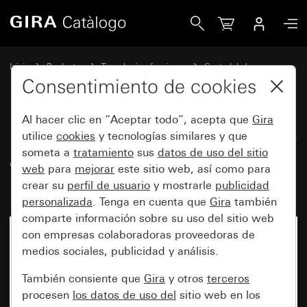
Gira Módulo de superficie de detector de movimiento 2,2
Inicio
Productos
Tecnología y funciones
Control de luz
Módulo de superficie de detector de movimiento 2,20 m
Consentimiento de cookies
Al hacer clic en “Aceptar todo”, acepta que
Gira
Módulo de superficie de detector
utilice
cookies
y tecnologías similares y que
someta a
tratamiento
sus
datos de uso del sitio
de movimiento 2,20 m Komfort
web
para
mejorar
este sitio web, así como para
para KNX System 55
crear su
perfil de usuario
y mostrarle
publicidad
personalizada
. Tenga en cuenta que
Gira
también
comparte información sobre su uso del sitio web
con empresas colaboradoras proveedoras de
medios sociales, publicidad y análisis.
También consiente que
Gira
y otros
terceros
procesen
los datos de uso del
sitio web en los