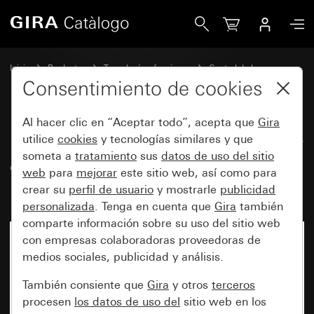
Gira Módulo de superficie de detector de movimiento 1,1
Inicio
Productos
Tecnología y funciones
Control de luz
Módulo de superficie de detector de movimiento 1,10 m
Consentimiento de cookies
Al hacer clic en “Aceptar todo”, acepta que
Gira
Módulo de superficie de detector
utilice
cookies
y tecnologías similares y que
someta a
tratamiento
sus
datos de uso del sitio
de movimiento 1,10 m Standard
web
para
mejorar
este sitio web, así como para
para KNX System 55
crear su
perfil de usuario
y mostrarle
publicidad
personalizada
. Tenga en cuenta que
Gira
también
comparte información sobre su uso del sitio web
con empresas colaboradoras proveedoras de
medios sociales, publicidad y análisis.
También consiente que
Gira
y otros
terceros
procesen
los datos de uso del
sitio web en los