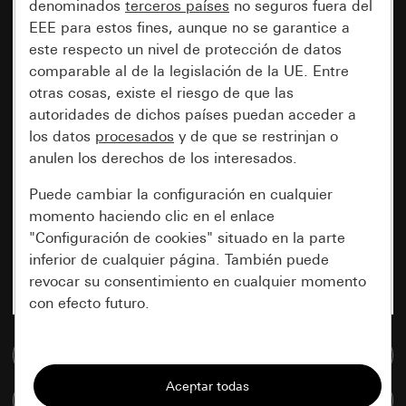
denominados
terceros países
no seguros fuera del
EEE para estos fines, aunque no se garantice a
este respecto un nivel de protección de datos
comparable al de la legislación de la UE. Entre
otras cosas, existe el riesgo de que las
autoridades de dichos países puedan acceder a
los datos
procesados
y de que se restrinjan o
anulen los derechos de los interesados.
Puede cambiar la configuración en cualquier
momento haciendo clic en el enlace
"Configuración de cookies" situado en la parte
inferior de cualquier página. También puede
revocar su consentimiento en cualquier momento
con efecto futuro.
Esenciales
Ir a la base de datos de medios
Todas las cookies que necesitamos para
Comparar artículos
poder mostrarle la página.