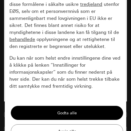
disse formålene i såkalte usikre
tredjeland
utenfor
EØS, selv om et personvernnivå som er
sammenlignbart med lovgivningen i EU ikke er
sikret. Det finnes blant annet risiko for at
myndighetene i disse landene kan få tilgang til de
behandlede
opplysningene og at rettighetene til
den registrerte er begrenset eller utelukket.
Du kan når som helst endre innstillingene dine ved
å klikke på lenken “Innstillinger for
informasjonskapsler” som du finner nederst på
hver side. Der kan du når som helst trekke tilbake
ditt samtykke med fremtidig virkning.
Vesentlige
Alle informasjonskapslene vi trenger for å
Til mediadatabase
kunne vise deg siden.
Sammenlign artikkel