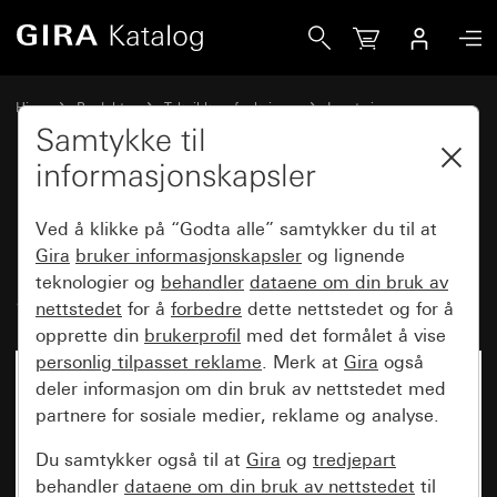
Gira Bevegelsesdetektorpåsats 1,10 m Standard for KNX S
Hjem
Produkter
Teknikk og funksjoner
Lysstyring
Bevegelsesdetektorpåsats 1,10 m
Samtykke til
informasjonskapsler
Bevegelsesdetektorpåsats
Ved å klikke på “Godta alle” samtykker du til at
1,10 m Standard for KNX
Gira
bruker informasjonskapsler
og lignende
teknologier og
behandler
dataene om din bruk av
System 55
nettstedet
for å
forbedre
dette nettstedet og for å
opprette din
brukerprofil
med det formålet å vise
personlig tilpasset reklame
. Merk at
Gira
også
deler informasjon om din bruk av nettstedet med
partnere for sosiale medier, reklame og analyse.
Du samtykker også til at
Gira
og
tredjepart
behandler
dataene om din bruk av nettstedet
til