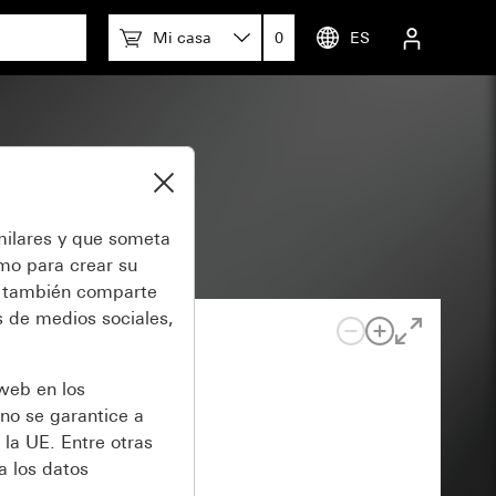
Mi casa
0
ES
milares y que someta
omo para crear su
también comparte
 de medios sociales,
 web en los
no se garantice a
 la UE. Entre otras
a los datos