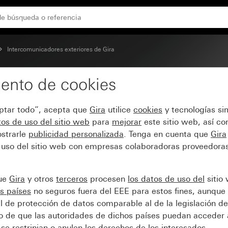
Intercomunicadores exteriores de Gira
ento de cookies
del SIC
eptar todo”, acepta que
Gira
utilice
cookies
y tecnologías si
os de uso del sitio web
para
mejorar
este sitio web, así c
strarle
publicidad personalizada
. Tenga en cuenta que
Gira
 uso del sitio web con empresas colaboradoras proveedoras
que
Gira
y otros
terceros
procesen
los datos de uso del
sitio
s países
no seguros fuera del EEE para estos fines, aunque 
l de protección de datos comparable al de la legislación de
sgo de que las autoridades de dichos países puedan acceder 
se restrinjan o anulen los derechos de los interesados.