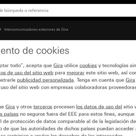
Intercomunicadores exteriores de Gira
ento de cookies
 el perfil de instalación
eptar todo”, acepta que
Gira
utilice
cookies
y tecnologías si
os de uso del sitio web
para
mejorar
este sitio web, así c
strarle
publicidad personalizada
. Tenga en cuenta que
Gira
 uso del sitio web con empresas colaboradoras proveedoras
que
Gira
y otros
terceros
procesen
los datos de uso del
sitio
s países
no seguros fuera del EEE para estos fines, aunque 
l de protección de datos comparable al de la legislación de
sgo de que las autoridades de dichos países puedan acceder 
se restrinjan o anulen los derechos de los interesados.