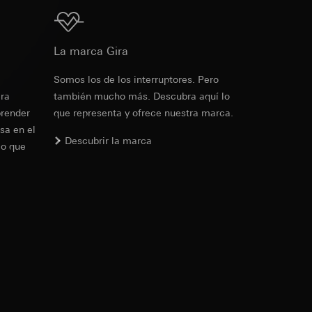
de la protección de
Descarga
as campañas
e una interfaz
tado, fecha y hora
La marca Gira
a
Somos los de los interruptores. Pero
de la protección de
 ejercicio de sus
de la protección de
era
también mucho más. Descubra aquí lo
PD
prender
que representa y ofrece nuestra marca.
PD
sa en el
Descubrir la marca
lo que
io de sus funciones
io de sus funciones
ndar, se puede
rtículo 49, apartado
ndar, se puede
rtículo 49, apartado