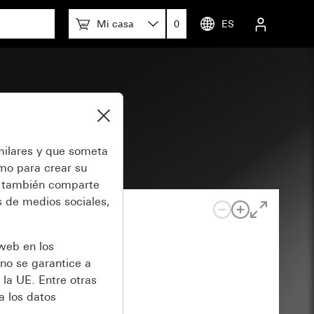
Mi casa
0
ES
milares y que someta
omo para crear su
también comparte
 de medios sociales,
 web en los
no se garantice a
 la UE. Entre otras
a los datos