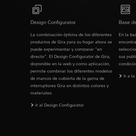
Base jurídica e int
Pinterest Ta
Google Tag 
Uso del servicio
Fines del tratamien
Fines del tratamien
datos y privacid
Categorías de dato
Categorías de dato
Design Configurator
Artículo 6, apart
Base d
de la visita, inform
Base jurídica e int
Intereses legíti
Base jurídica e int
La combinación óptima de los diferentes
En la ba
Uso del servicio
Receptor:
Departam
Uso del servicio
datos y privacid
productos de Gira para su hogar ahora se
encontra
funciones
datos y privacid
Tratamiento poste
puede experimentar y comparar “en
seleccio
Transferencia a ter
Tratamiento poste
directo”. El Design Configurator de Gira,
sus publ
Receptor:
Duración de la cook
Receptor:
disponible en la web y como aplicación,
condicio
Departamentos in
Departamentos in
permite combinar los diferentes modelos
Google Ireland L
Ir a l
Pinterest, Inc. (
de marcos de cubierta de la gama de
Para obtener inf
https://business.
interruptores Gira en distintos colores y
Transferencia a ter
materiales.
Tercer país: EE.
Transferencia a ter
Decisión de adec
Tercer país: EE.
Ir al Design Configurator
solicitar una co
Decisión de adec
1, letra a) del R
solicitar una co
1, letra a) del R
Duración de la cook
Duración de la cook
LinkedIn Ins