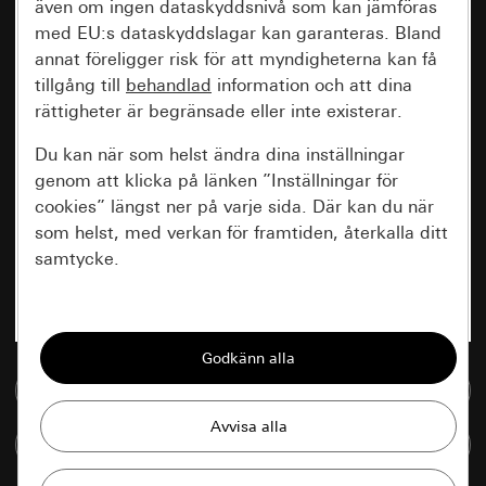
även om ingen dataskyddsnivå som kan jämföras
med EU:s dataskyddslagar kan garanteras. Bland
annat föreligger risk för att myndigheterna kan få
tillgång till
behandlad
information och att dina
rättigheter är begränsade eller inte existerar.
Du kan när som helst ändra dina inställningar
genom att klicka på länken ”Inställningar för
cookies” längst ner på varje sida. Där kan du när
som helst, med verkan för framtiden, återkalla ditt
samtycke.
Nödvändiga
Alla cookies som krävs för att kunna visa
sidan.
Till mediedatabasen
Gira Session
Förbättring av vår webbsida och
Jämföra artiklar
våra utbud
Databehandlingssyfte: