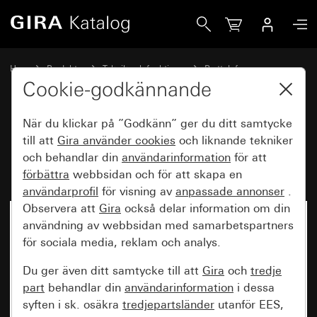
Gira Infästningssats för installationsprofil
Hem
Produkter
Teknik och funktioner
Porttelefon
Gira portregister
Cookie-godkännande
När du klickar på ”Godkänn” ger du ditt samtycke
Infästningssats för
till att
Gira använder
cookies
och liknande tekniker
och behandlar din
användarinformation
för att
installationsprofil
förbättra
webbsidan och för att skapa en
användarprofil
för visning av
anpassade annonser
.
Observera att
Gira
också delar information om din
användning av webbsidan med samarbetspartners
för sociala media, reklam och analys.
Du ger även ditt samtycke till att
Gira
och
tredje
part
behandlar din
användarinformation
i dessa
syften i sk. osäkra
tredjepartsländer
utanför EES,