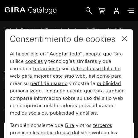
Gira Actuador de conmutación de 4 elementos, 16 A con a
Inicio
Productos
Tecnología y funciones
Sistema Gira KNX
Dispositivos de sistema Gira, actuadores,sensores, accesorios para
Consentimiento de cookies
KNX
Al hacer clic en “Aceptar todo”, acepta que
Gira
utilice
cookies
y tecnologías similares y que
Actuador de conmutación de 4
someta a
tratamiento
sus
datos de uso del sitio
web
para
mejorar
este sitio web, así como para
elementos, 16 A con
crear su
perfil de usuario
y mostrarle
publicidad
accionamiento manual y
personalizada
. Tenga en cuenta que
Gira
también
medición de corriente para
comparte información sobre su uso del sitio web
con empresas colaboradoras proveedoras de
cargas C, para KNX
medios sociales, publicidad y análisis.
También consiente que
Gira
y otros
terceros
procesen
los datos de uso del
sitio web en los