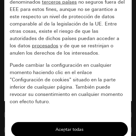
denominados
terceros países
no seguros fuera del
EEE para estos fines, aunque no se garantice a
este respecto un nivel de protección de datos
comparable al de la legislación de la UE. Entre
otras cosas, existe el riesgo de que las
autoridades de dichos países puedan acceder a
los datos
procesados
y de que se restrinjan o
anulen los derechos de los interesados.
Puede cambiar la configuración en cualquier
momento haciendo clic en el enlace
"Configuración de cookies" situado en la parte
inferior de cualquier página. También puede
revocar su consentimiento en cualquier momento
con efecto futuro.
Ir a la base de datos de medios
Esenciales
Todas las cookies que necesitamos para
Comparar artículos
poder mostrarle la página.