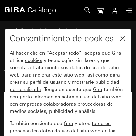
Gira Antiguo - Tecla basculante para interruptor pulsador
Inicio
Productos
Gamas de interruptores
Protegido del agua de Gira
Consentimiento de cookies
Protección contra el agua, empotrable, IP44 Gira TX_44
Al hacer clic en “Aceptar todo”, acepta que
Gira
utilice
cookies
y tecnologías similares y que
Antiguo - Tecla basculante para
someta a
tratamiento
sus
datos de uso del sitio
web
para
mejorar
este sitio web, así como para
interruptor pulsador
crear su
perfil de usuario
y mostrarle
publicidad
personalizada
. Tenga en cuenta que
Gira
también
comparte información sobre su uso del sitio web
con empresas colaboradoras proveedoras de
medios sociales, publicidad y análisis.
También consiente que
Gira
y otros
terceros
procesen
los datos de uso del
sitio web en los