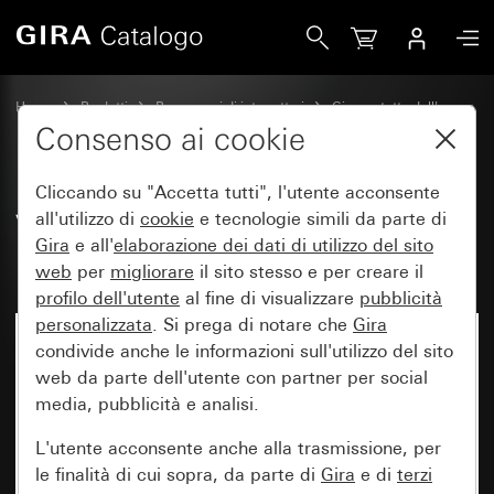
Gira Vecchio - Bilanciere per interruttore a pulsante
Home
Prodotti
Programmi di interruttori
Gira protetto dall'acqua
Protezione dall'acqua da incasso IP44 Gira TX_44
Consenso ai cookie
Cliccando su "Accetta tutti", l'utente acconsente
Vecchio - Bilanciere per
all'utilizzo di
cookie
e tecnologie simili da parte di
Gira
e all'
elaborazione dei
dati di utilizzo del sito
interruttore a pulsante
web
per
migliorare
il sito stesso e per creare il
profilo dell'utente
al fine di visualizzare
pubblicità
personalizzata
. Si prega di notare che
Gira
condivide anche le informazioni sull'utilizzo del sito
web da parte dell'utente con partner per social
media, pubblicità e analisi.
L'utente acconsente anche alla trasmissione, per
le finalità di cui sopra, da parte di
Gira
e di
terzi