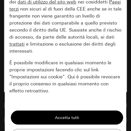
dei
dati di utilizzo del sito web
nei cosiddetti
Paesi
terzi
non sicuri al di fuori della CEE anche se in tale
frangente non viene garantito un livello di
protezione dei dati comparabile a quello previsto
secondo il diritto della UE. Sussiste anche il rischio
di accesso, da parte delle autorità locali, ai dati
trattati
e limitazione o esclusione dei diritti degli
interessati.
È possibile modificare in qualsiasi momento le
proprie impostazioni facendo clic sul link
"Impostazioni sui cookie". Qui è possibile revocare
il proprio consenso in qualsiasi momento con
effetto retroattivo.
Vai alla banca dati multimediale
Essenziali
Tutti i cookie necessari per poter mostrare la
Confronta articoli
pagina.