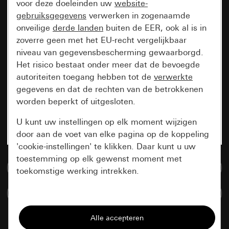
voor deze doeleinden uw
website-
gebruiksgegevens
verwerken in zogenaamde
onveilige
derde landen
buiten de EER, ook al is in
zoverre geen met het EU-recht vergelijkbaar
niveau van gegevensbescherming gewaarborgd.
Het risico bestaat onder meer dat de bevoegde
autoriteiten toegang hebben tot de
verwerkte
gegevens en dat de rechten van de betrokkenen
worden beperkt of uitgesloten.
U kunt uw instellingen op elk moment wijzigen
door aan de voet van elke pagina op de koppeling
'cookie-instellingen' te klikken. Daar kunt u uw
toestemming op elk gewenst moment met
Naar de mediadatabase
toekomstige werking intrekken.
Artikelen verglijken
Essentieel
Alle cookies die wij nodig hebben om de
pagina te kunnen weergeven.