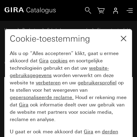
Gira Oud - Wip voor tastschakelaar
Home
Producten
Schakelaarprogramma’s
Gira spatwaterdicht
Spatwaterdicht inbouw IP44 Gira TX_44
Cookie-toestemming
Als u op “Alles accepteren” klikt, gaat u ermee
Oud - Wip voor tastschakelaar
akkoord dat
Gira
cookies
en soortgelijke
technologieën gebruikt en dat uw
website-
gebruiksgegevens
worden verwerkt om deze
website te
verbeteren
en uw
gebruikersprofiel
op
te stellen voor het weergeven van
gepersonaliseerde reclame.
Houd er rekening mee
dat
Gira
ook informatie deelt over uw gebruik van
de website met partners voor sociale media,
reclame en analyse.
U gaat er ook mee akkoord dat
Gira
en
derden