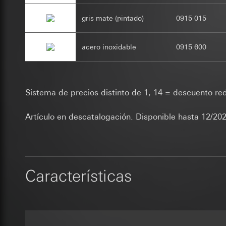
Receptor:
Departam
Base jurídica e int
funciones
Fines del tratamien
gris mate (pintado)
0915 015
Uso del servicio
Transferencia a ter
automatizar los pro
datos y privacid
Duración de la cook
sitio web permite p
Tratamiento poste
aumentar las activi
acero inoxidable
0915 600
_sda-server_
Categorías de dato
Receptor:
referencia del nave
Departamentos in
Fines del tratamien
dependiente del obj
Google Ireland L
Categorías de dato
alternativamente, c
Sistema de precios distinto de 1, 14 = descuento re
Para obtener inf
Base jurídica e int
a través de Locr Gm
https://business.
Receptor:
en Alemania
Artículo en descatalogación. Disponible hasta 12/202
Transferencia a ter
Departamentos in
Base jurídica e int
Tercer país: EE.
ISE Individuell
Uso del servicio
Decisión de adec
datos y privacid
Transferencia a ter
solicitar una co
Tratamiento poste
Duración de la cook
1, letra a) del R
Receptor:
Características
Duración de la cook
Departamentos in
supported_b
SC Networks G
Fines del tratamien
Google Analy
Transferencia a ter
Categorías de dato
Fines del tratamien
Duración de la cook
Base jurídica e int