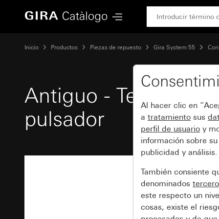
Gira Antiguo - Tecla basculante de 2 elementos para interr
Inicio
Productos
Piezas de repuesto
Gira System 55
Con
Consentimi
Antiguo - Tecla basc
Al hacer clic en “Ac
pulsador
a
tratamiento
sus
dat
perfil de usuario
y mo
información sobre su
publicidad y análisis.
También consiente 
denominados
tercero
este respecto un nive
cosas, existe el rie
procesados
y de que 