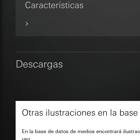
origen de los visita
Características
Receptor:
Departam
optimizar mejor las
Facebook Pi
funciones
Categorías de dato
Transferencia a ter
Fines del tratamien
IP (anonimizada)
Duración de la cook
Categorías de dato
Base jurídica e int
de la visita, inform
Uso del servicio
XSRF-Token
Base jurídica e int
datos y privacid
Uso del servicio
Tratamiento poste
Fines del tratamien
datos y privacid
Categorías de dato
Receptor:
Descargas
Tratamiento poste
Base jurídica e int
Departamentos in
Receptor:
Receptor:
Departam
Google Ireland L
funciones
Departamentos in
Para obtener inf
Transferencia a ter
Meta Platforms I
https://business.
Duración de la cook
Hoja de dat
Transferencia a ter
Transferencia a ter
Tercer país: EE.
Tercer país: EE.
GIRA_zg
Decisión de adec
Decisión de adec
Otras ilustraciones en la bas
solicitar una co
solicitar una co
Fines del tratamien
1, letra a) del R
1, letra a) del R
relevantes
Categorías de dato
Duración de la cook
Duración de la cook
En la base de datos de medios encontrará ilustrac
(contratista/usuario
uso.