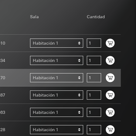
campañas del
de la protección de
Sala
Cantidad
PD
de la protección de
 ejercicio de sus
 ejercicio de sus
PD
010
Habitación 1
or
io de sus funciones
034
Habitación 1
270
Habitación 1
Home Assistant en el
a realiza un
287
Habitación 1
de la persona solo es
ndar, se puede
)
rtículo 49, apartado
cia del visitante en
263
Habitación 1
ante en el sitio
io web en cuestión,
628
Habitación 1