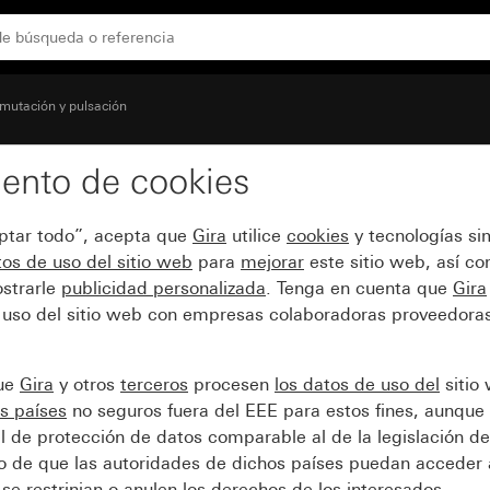
uptor pulsador
mutación y pulsación
ento de cookies
ulante de 2 elementos pa
eptar todo”, acepta que
Gira
utilice
cookies
y tecnologías si
os de uso del sitio web
para
mejorar
este sitio web, así c
strarle
publicidad personalizada
. Tenga en cuenta que
Gira
 uso del sitio web con empresas colaboradoras proveedoras
que
Gira
y otros
terceros
procesen
los datos de uso del
sitio
s países
no seguros fuera del EEE para estos fines, aunque 
l de protección de datos comparable al de la legislación de
sgo de que las autoridades de dichos países puedan acceder 
se restrinjan o anulen los derechos de los interesados.