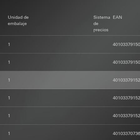
ereses legítimos perseguidos, si procede:
cuándo, dónde y con qué frecuencia deben aparecer a través de las 
ereses legítimos perseguidos, si procede:
: Artículo 25, apartado 1, pág. 1 TDDDG (Ley Alemana de regulación 
ado 1, letra f) del RGPD
ad en telecomunicaciones y medios)
s personales:
Dirección IP (anonimizada)
Unidad de
Sistema
EAN
mos perseguidos: Véanse los fines del tratamiento de datos
rior de los datos personales: Artículo 6, apartado 1, letra a) del RG
ereses legítimos perseguidos, si procede:
embalaje
de
: Artículo 25, apartado 1, pág. 1 TDDDG (Ley Alemana de regulación 
precios
entos internos, en la medida en que el acceso sea necesario para el
entos internos, en la medida en que el acceso sea necesario para el
ad en telecomunicaciones y medios)
rior de los datos personales: Artículo 6, apartado 1, letra a) del RG
ceros países:
Ninguno
ceros países:
Ninguno
1
4010337915
ie:
ie:
e los datos mientras dure la sesión hasta que se cierre el navegad
ternos, en la medida en que el acceso sea necesario para el ejercic
1
4010337915
cenamiento: Al cargar la página
cenamiento: Tras el consentimiento
td, Google LLC (EE. UU.)
ormación sobre cómo Google procesa sus datos personales, visite
ent-remember-token
APTCHA
safety.google/privacy
1
4010337915
ceros países:
to de datos:
Sirve para mantener el estado de la configuración del 
to de datos:
Verificación de si la entrada de datos en los sitios web l
ación del Gira Home Assistant.
ama automatizado
 UU.
1
4010337915
s personales:
Dirección IP, ID de la configuración. La identificación 
s personales:
uación/garantías/exención pertinente: Cláusulas contractuales está
ompleta la configuración (usuario seleccionado y datos introducidos
pia al contacto especificado en el punto 1, consentimiento según el a
lientes particulares: Dirección IP (anonimizada), tiempo de permanen
1
4010337915
GPD
ereses legítimos perseguidos, si procede:
imientos del ratón realizados por el usuario
ado 1, letra f) del RGPD
mpresas: Dirección IP (anonimizada), tiempo de permanencia del visit
ie:
14 meses
del ratón realizados por el usuario, fecha y hora de la visita al sit
mos perseguidos: Véanse los fines del tratamiento de datos
1
4010337073
ernet o URL del sitio web al que se ha accedido