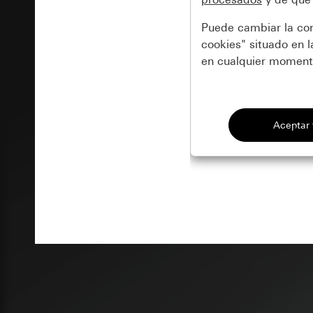
Puede cambiar la con
cookies" situado en 
en cualquier momento
Esenciales
Todas las cookies q
Sesión de Gi
Mejora de nu
Fines del tratamien
Uso de cookies y te
Sitio web para cl
Sitio web para 
Matomo
Marketing
introducidos por 
Fines del tratamien
Para poder detectar
Categorías de dato
Categorías de dato
Sitio web para cl
navegador y complem
Sitio web para e
doubleclick.
página, tiempo de c
electrónico si se
anteriores, número 
Fines del tratamien
misma sesión), d