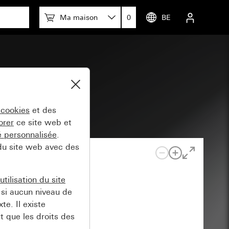
Ma maison
0
BE
ir
 cookies
et des
orer
ce site web et
té personnalisée
.
 du site web avec des
tilisation du site
si aucun niveau de
e. Il existe
t que les droits des