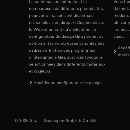
souris effectués 
La combinaison optimale et la
Vous tro
Catégories de donn
concerné, adress
comparaison de différents produits Gira
de média
référence et horod
pour votre maison sont désormais
Base juridique et, l
produits
Base juridique et, l
Utilisation du se
disponibles « en direct ». Disponible sur
utiliser 
Utilisation du se
Traitement ultér
le Web et en tant qu’application, le
lire nos 
Traitement ultér
configurateur de design Gira permet de
sujet.
Destinataire:
Vimeo
Destinataire:
combiner les nombreuses variantes des
Transfert vers un pa
Services interne
Accéd
cadres de finition des programmes
Pays tiers : USA
LinkedIn Irelan
média
d’interrupteurs Gira avec des fonctions
Décision d’adéqu
Transfert vers un pa
contact du point
sélectionnées dans différents matériaux
En ce qui concerne 
et couleurs.
nous vous renvoyons
Durée de vie du coo
Durée de vie du coo
Accéder au configurateur de design
Hotjar
Google Ads (
Finalités du traite
sélectionnées. Cela
Finalités du traite
cliquent, comment il
campagnes. Google A
des plates-formes d
Catégories de donn
numériques, et pour
Base juridique et, l
© 2026 Gira — Giersiepen GmbH & Co. KG
Catégories de donn
Utilisation du se