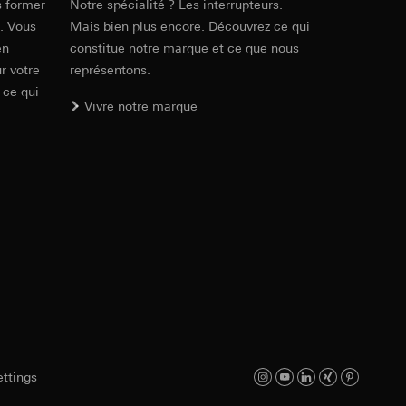
ur le site web
s former
Notre spécialité ? Les interrupteurs.
 adresse IP, URL de
e. Vous
Mais bien plus encore. Découvrez ce qui
en
constitue notre marque et ce que nous
r votre
représentons.
int a du RGPD
 ce qui
int a du RGPD
Vivre notre marque
 à demander au
l à des pays tiers.
a du RGPD
tiers par LinkedIn,
al/privacy-policy
ermique de pages
ous voyons où ils
 succès des
sur des sites web,
s-formes
ttings
, site web visité,