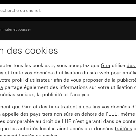
mmuter et pousser
on des cookies
pour interrupteur-pousso
cepter tous les cookies », vous acceptez que
Gira
utilise
des
es et
traite
vos
données d’utilisation du site web
pour
améli
 votre
profil d’utilisateur
afin de vous proposer de
la publici
ra
partage également des informations sur votre utilisation
médias sociaux, la publicité et l’analyse.
ement que
Gira
et
des tiers
traitent à ces fins vos
données d’u
n appelle des
pays tiers
non sûrs en dehors de l’EEE, même 
s comparable au droit de l’UE n’est garanti dans ce context
que les autorités locales aient accès aux données
traitées
e
 soient limités ou exclus.