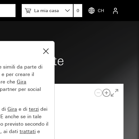
La mia casa
0
CH
e a pulsante
 simili da parte di
 e per creare il
tare che
Gira
 partner per social
e di
Gira
e di
terzi
dei
EE anche se in tale
lo previsto secondo il
, ai dati
trattati
e