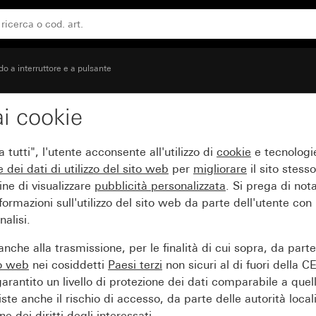
te
 a interruttore e a pulsante
i cookie
2 moduli per interruttor
tutti", l'utente acconsente all'utilizzo di
cookie
e tecnologie
e dei
dati di utilizzo del sito web
per
migliorare
il sito stesso
ine di visualizzare
pubblicità personalizzata
. Si prega di no
ormazioni sull'utilizzo del sito web da parte dell'utente con
alisi.
nche alla trasmissione, per le finalità di cui sopra, da part
to web
nei cosiddetti
Paesi terzi
non sicuri al di fuori della C
arantito un livello di protezione dei dati comparabile a quel
iste anche il rischio di accesso, da parte delle autorità locali
e dei diritti degli interessati.