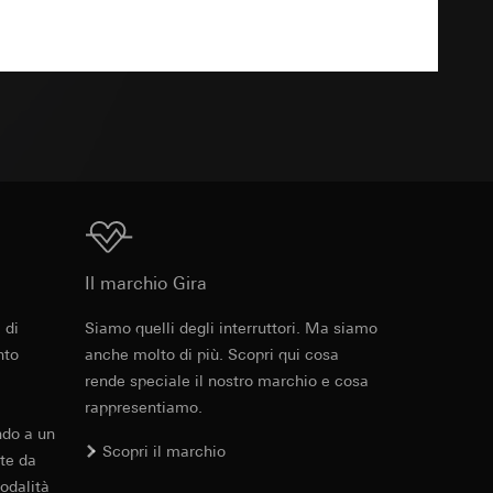
 delle mansioni
e ora della visita,
 delle
TXT
 delle
sioni
sioni
Download
Il marchio Gira
andard, copia da
andard, copia da
a GDPR
 di
Siamo quelli degli interruttori. Ma siamo
a GDPR
nto
anche molto di più. Scopri qui cosa
rende speciale il nostro marchio e cosa
rappresentiamo.
ndo a un
Scopri il marchio
ioni per l'attivazione
te da
odalità
 da parte del