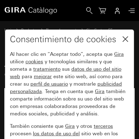
Gira Antiguo - Tecla basculante de 2 elementos
Inicio
Productos
Piezas de repuesto
Gira System 55
Teclas basculantes
Consentimiento de cookies
Al hacer clic en “Aceptar todo”, acepta que
Gira
Antiguo - Tecla basculante de 2
utilice
cookies
y tecnologías similares y que
someta a
tratamiento
sus
datos de uso del sitio
elementos
web
para
mejorar
este sitio web, así como para
crear su
perfil de usuario
y mostrarle
publicidad
personalizada
. Tenga en cuenta que
Gira
también
comparte información sobre su uso del sitio web
con empresas colaboradoras proveedoras de
medios sociales, publicidad y análisis.
También consiente que
Gira
y otros
terceros
procesen
los datos de uso del
sitio web en los