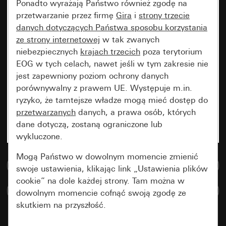
Ponadto wyrażają Państwo również zgodę na
przetwarzanie przez firmę
Gira
i
strony trzecie
danych dotyczących Państwa sposobu korzystania
ze strony internetowej
w tak zwanych
niebezpiecznych
krajach trzecich
poza terytorium
EOG w tych celach, nawet jeśli w tym zakresie nie
jest zapewniony poziom ochrony danych
porównywalny z prawem UE. Występuje m.in.
ryzyko, że tamtejsze władze mogą mieć dostęp do
przetwarzanych
danych, a prawa osób, których
dane dotyczą, zostaną ograniczone lub
wykluczone.
Mogą Państwo w dowolnym momencie zmienić
Do bazy danych multimedialnych
swoje ustawienia, klikając link „Ustawienia plików
cookie” na dole każdej strony. Tam można w
Porównaj artykuły
dowolnym momencie cofnąć swoją zgodę ze
skutkiem na przyszłość.