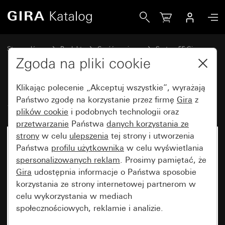
Gira Stary - Klawisz 2x
Strona główna
Produkty
Część zamienna
System 55 Gira
Klawisze
Zgoda na pliki cookie
Klikając polecenie „Akceptuj wszystkie”, wyrażają
Stary - Klawisz 2x
Państwo zgodę na korzystanie przez firmę
Gira
z
plików cookie
i podobnych technologii oraz
przetwarzanie
Państwa
danych korzystania ze
strony
w celu
ulepszenia
tej strony i utworzenia
Państwa
profilu użytkownika
w celu wyświetlania
spersonalizowanych reklam
. Prosimy pamiętać, że
Gira
udostępnia informacje o Państwa sposobie
korzystania ze strony internetowej partnerom w
celu wykorzystania w mediach
społecznościowych, reklamie i analizie.