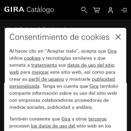
Gira Mecanismo de interruptor basculante 10 AX 250 V~
Inicio
Productos
Tecnología y funciones
Mecanismos empotrables, accesorios
Interruptor basculante
Consentimiento de cookies
Al hacer clic en “Aceptar todo”, acepta que
Gira
Mecanismo de interruptor
utilice
cookies
y tecnologías similares y que
someta a
tratamiento
sus
datos de uso del sitio
basculante 10 AX 250 V~
web
para
mejorar
este sitio web, así como para
crear su
perfil de usuario
y mostrarle
publicidad
personalizada
. Tenga en cuenta que
Gira
también
Ya no está disponible
comparte información sobre su uso del sitio web
con empresas colaboradoras proveedoras de
medios sociales, publicidad y análisis.
También consiente que
Gira
y otros
terceros
procesen
los datos de uso del
sitio web en los