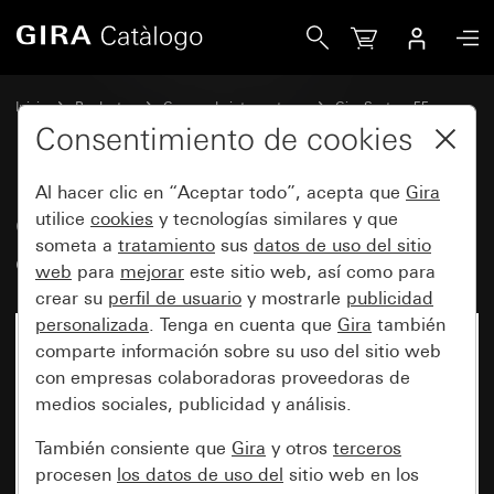
Gira Cubierta para TAE y USB sin campo de rotulación
Inicio
Productos
Gamas de interruptores
Gira System 55
Tecnología de la comunicación y telecomunicación
Consentimiento de cookies
Al hacer clic en “Aceptar todo”, acepta que
Gira
Cubierta para TAE y USB sin
utilice
cookies
y tecnologías similares y que
someta a
tratamiento
sus
datos de uso del sitio
campo de rotulación
web
para
mejorar
este sitio web, así como para
crear su
perfil de usuario
y mostrarle
publicidad
personalizada
. Tenga en cuenta que
Gira
también
comparte información sobre su uso del sitio web
con empresas colaboradoras proveedoras de
medios sociales, publicidad y análisis.
También consiente que
Gira
y otros
terceros
procesen
los datos de uso del
sitio web en los