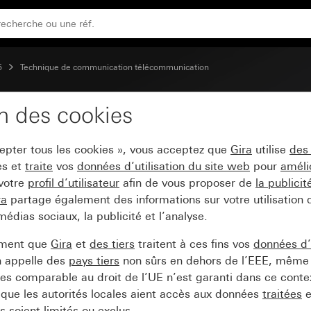
5
Technique de communication télécommunication
on des cookies
B sans zone d'inscript
cepter tous les cookies », vous acceptez que
Gira
utilise
des
es et
traite
vos
données d’utilisation du site web
pour
améli
 votre
profil d’utilisateur
afin de vous proposer de
la publici
ra
partage également des informations sur votre utilisation
médias sociaux, la publicité et l’analyse.
ement que
Gira
et
des tiers
traitent à ces fins vos
données d’u
n appelle des
pays tiers
non sûrs en dehors de l’EEE, même 
s comparable au droit de l’UE n’est garanti dans ce context
que les autorités locales aient accès aux données
traitées
e
 soient limités ou exclus.