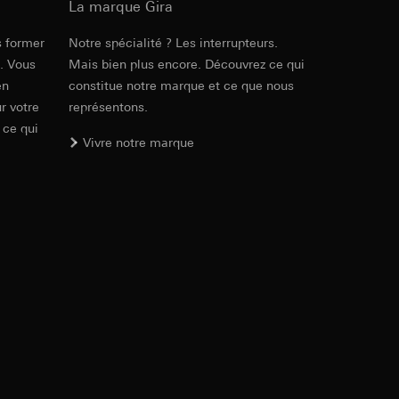
ur le site web
La marque Gira
 adresse IP, URL de
s former
Notre spécialité ? Les interrupteurs.
Réf. 0276005
e. Vous
Mais bien plus encore. Découvrez ce qui
en
constitue notre marque et ce que nous
int a du RGPD
RFA
, 468 KB
int a du RGPD
r votre
représentons.
 ce qui
Vivre notre marque
 à demander au
Téléchargement
l à des pays tiers.
a du RGPD
tiers par LinkedIn,
al/privacy-policy
Réf. 0276005
ermique de pages
IFC
, 15.38 KB
ous voyons où ils
 succès des
sur des sites web,
s-formes
, site web visité,
Téléchargement