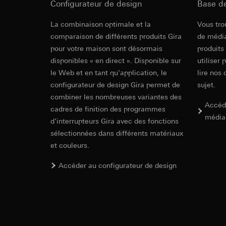
souris effectués 
Configurateur de design
Base d
Catégories de donn
concerné, adress
référence et horod
Revit Fichie
La combinaison optimale et la
Vous tro
Base juridique et, l
Base juridique et, l
modeling)
comparaison de différents produits Gira
de média
Utilisation du se
Utilisation du se
pour votre maison sont désormais
produits
Traitement ultér
Traitement ultér
disponibles « en direct ». Disponible sur
utiliser 
Destinataire:
Vimeo
Destinataire:
le Web et en tant qu’application, le
lire nos 
Transfert vers un pa
Services interne
configurateur de design Gira permet de
sujet.
Pays tiers : USA
LinkedIn Irelan
combiner les nombreuses variantes des
Décision d’adéqu
Transfert vers un pa
Accéd
cadres de finition des programmes
contact du point
En ce qui concerne 
média
d’interrupteurs Gira avec des fonctions
nous vous renvoyons
Durée de vie du coo
sélectionnées dans différents matériaux
Durée de vie du coo
IFC Fichier 
et couleurs.
Hotjar
Google Ads (
Finalités du traite
Accéder au configurateur de design
sélectionnées. Cela
Finalités du traite
cliquent, comment il
campagnes. Google A
des plates-formes d
Catégories de donn
numériques, et pour
Base juridique et, l
Catégories de donn
Utilisation du se