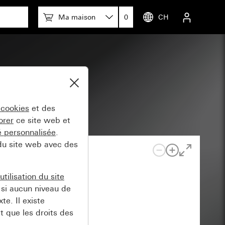
Ma maison
0
CH
ion
 cookies
et des
orer
ce site web et
té personnalisée
.
 du site web avec des
tilisation du site
si aucun niveau de
e. Il existe
t que les droits des