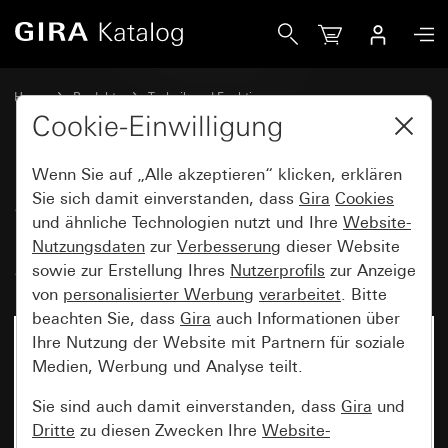
Gira System 3000 Raumtemperaturregler BT System 55
Home
Produkte
Technik und Funktionen
System 3000, DALI, sonstige Elektronik
Gira System 3000
Cookie-Einwilligung
Wenn Sie auf „Alle akzeptieren“ klicken, erklären
System 3000
Sie sich damit einverstanden, dass
Gira
Cookies
und ähnliche Technologien nutzt und Ihre
Website-
Raumtemperaturregler BT
Nutzungsdaten
zur
Verbesserung
dieser Website
System 55
sowie zur Erstellung Ihres
Nutzerprofils
zur Anzeige
von
personalisierter Werbung
verarbeitet
. Bitte
beachten Sie, dass
Gira
auch Informationen über
Ihre Nutzung der Website mit Partnern für soziale
Medien, Werbung und Analyse teilt.
Sie sind auch damit einverstanden, dass
Gira
und
Dritte
zu diesen Zwecken Ihre
Website-