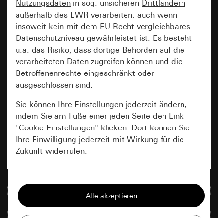
Nutzungsdaten
in sog. unsicheren
Drittländern
außerhalb des EWR verarbeiten, auch wenn
insoweit kein mit dem EU-Recht vergleichbares
Datenschutzniveau gewährleistet ist. Es besteht
u.a. das Risiko, dass dortige Behörden auf die
verarbeiteten
Daten zugreifen können und die
Betroffenenrechte eingeschränkt oder
ausgeschlossen sind.
Sie können Ihre Einstellungen jederzeit ändern,
indem Sie am Fuße einer jeden Seite den Link
"Cookie-Einstellungen" klicken. Dort können Sie
Ihre Einwilligung jederzeit mit Wirkung für die
Zukunft widerrufen.
Essenziell
Zur Mediadatenbank
Alle Cookies, die wir benötigen um Ihnen die
Seite anzeigen zu können.
Artikel vergleichen