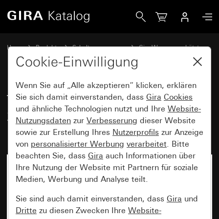
Gira Taster-Busankoppler WG AP 2fach mit 2-Punkt-Bedien
Home
Produkte
Schalterprogramme
Gira Wassergeschützt
Gira Wassergeschützt Aufputz IP44
Cookie-Einwilligung
Wenn Sie auf „Alle akzeptieren“ klicken, erklären
Taster-Busankoppler WG AP
Sie sich damit einverstanden, dass
Gira
Cookies
und ähnliche Technologien nutzt und Ihre
Website-
2fach mit 2-Punkt-Bedienung für
Nutzungsdaten
zur
Verbesserung
dieser Website
KNX
sowie zur Erstellung Ihres
Nutzerprofils
zur Anzeige
von
personalisierter Werbung
verarbeitet
. Bitte
beachten Sie, dass
Gira
auch Informationen über
Ihre Nutzung der Website mit Partnern für soziale
Medien, Werbung und Analyse teilt.
Sie sind auch damit einverstanden, dass
Gira
und
Dritte
zu diesen Zwecken Ihre
Website-