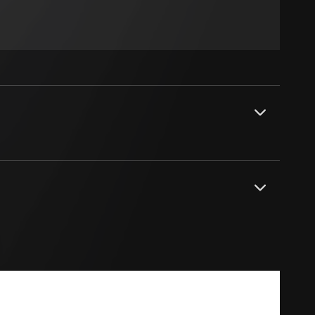
sung
sucht, Datum und
andort
r, Endgerät
e unter
 Kopie zu erfragen
 Kopie zu erfragen
en
r Informationen und
erung
29 mm
PDF
sung
sucht, Datum und
andort