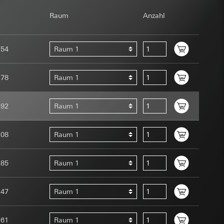
om Betreiber
Raum
Anzahl
154
Raum 1
178
Raum 1
192
Raum 1
e unter
Menschen oder
uration im Rahmen
208
Raum 1
t ein
uf der Website, vom
 eingeben)
 Kopie zu erfragen
185
Raum 1
site, vom Nutzer
hs auf der
147
Raum 1
n Gira Marketing-
161
Raum 1