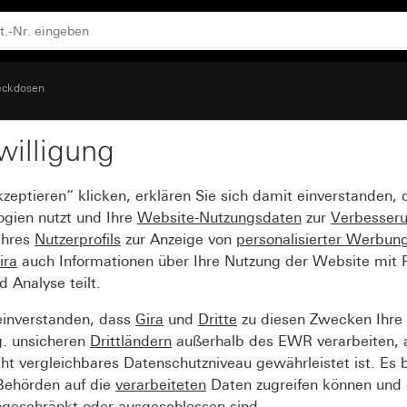
erhöhtem Berührungsschutz (Safety Plus) Schraubklemmen
eckdosen
willigung
6 A 250 V~ mit Klappd
kzeptieren“ klicken, erklären Sie sich damit einverstanden,
afety Plus) Schraubkl
ogien nutzt und Ihre
Website-Nutzungsdaten
zur
Verbesser
Ihres
Nutzerprofils
zur Anzeige von
personalisierter Werbun
ira
auch Informationen über Ihre Nutzung der Website mit Pa
Analyse teilt.
einverstanden, dass
Gira
und
Dritte
zu diesen Zwecken Ihre
g. unsicheren
Drittländern
außerhalb des EWR verarbeiten, 
t vergleichbares Datenschutzniveau gewährleistet ist. Es b
 Behörden auf die
verarbeiteten
Daten zugreifen können und 
ngeschränkt oder ausgeschlossen sind.