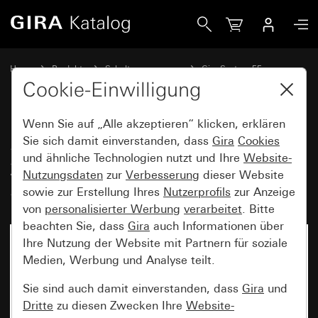
Gira SCHUKO-Steckdose 16 A 250 V~ mit Beschriftungsfel
Home
Produkte
Schalterprogramme
Gira System 55
Steckdosen
Cookie-Einwilligung
Wenn Sie auf „Alle akzeptieren“ klicken, erklären
SCHUKO-Steckdose 16 A
Sie sich damit einverstanden, dass
Gira
Cookies
und ähnliche Technologien nutzt und Ihre
Website-
250 V~ mit Beschriftungsfeld
Nutzungsdaten
zur
Verbesserung
dieser Website
System 55
sowie zur Erstellung Ihres
Nutzerprofils
zur Anzeige
von
personalisierter Werbung
verarbeitet
. Bitte
beachten Sie, dass
Gira
auch Informationen über
Ihre Nutzung der Website mit Partnern für soziale
Medien, Werbung und Analyse teilt.
Sie sind auch damit einverstanden, dass
Gira
und
Dritte
zu diesen Zwecken Ihre
Website-