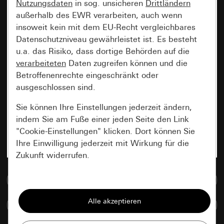
Nutzungsdaten
in sog. unsicheren
Drittländern
außerhalb des EWR verarbeiten, auch wenn
insoweit kein mit dem EU-Recht vergleichbares
Datenschutzniveau gewährleistet ist. Es besteht
u.a. das Risiko, dass dortige Behörden auf die
verarbeiteten
Daten zugreifen können und die
Betroffenenrechte eingeschränkt oder
ausgeschlossen sind.
Sie können Ihre Einstellungen jederzeit ändern,
indem Sie am Fuße einer jeden Seite den Link
"Cookie-Einstellungen" klicken. Dort können Sie
Ihre Einwilligung jederzeit mit Wirkung für die
Zukunft widerrufen.
Zur Mediadatenbank
Essenziell
Alle Cookies, die wir benötigen um Ihnen die
Artikel vergleichen
Seite anzeigen zu können.