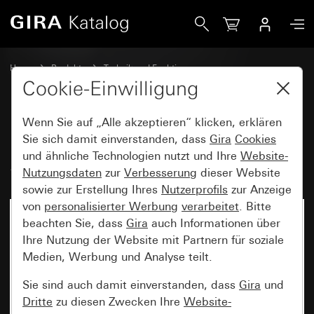
Gira Einsatz Wipptaster 10 A 250 V~ Schließer 1-polig mi
Home
Produkte
Technik und Funktionen
Unterputz-Einsätze, Zubehör
Wipptaster
Cookie-Einwilligung
Wenn Sie auf „Alle akzeptieren“ klicken, erklären
Einsatz Wipptaster 10 A 250 V~
Sie sich damit einverstanden, dass
Gira
Cookies
und ähnliche Technologien nutzt und Ihre
Website-
Schließer 1-polig mit N-Klemme
Nutzungsdaten
zur
Verbesserung
dieser Website
sowie zur Erstellung Ihres
Nutzerprofils
zur Anzeige
von
personalisierter Werbung
verarbeitet
. Bitte
beachten Sie, dass
Gira
auch Informationen über
Ihre Nutzung der Website mit Partnern für soziale
Medien, Werbung und Analyse teilt.
Sie sind auch damit einverstanden, dass
Gira
und
Dritte
zu diesen Zwecken Ihre
Website-