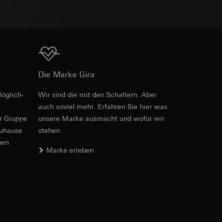
e unter
Download
Die Marke Gira
öglich­
Wir sind die mit den Schaltern. Aber
 Kopie zu erfragen
 Kopie zu erfragen
auch soviel mehr. Erfahren Sie hier was
er Gruppe
unsere Marke aus­macht und wofür wir
zuhause
stehen.
nen
Marke erleben
onen zur Schaltung
uf der Website, vom
Referrer-URL sowie
site, vom Nutzer
hs auf der