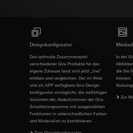
Empfänger:
interne
Rechtsgrundlage und
Drittlandübermittlu
Empfänger:
Einsatz des Dien
Lebensdauer des C
interne Abteilun
Folgeverarbeitun
Google Ireland L
Empfänger:
Informationen da
interne Abteilun
https://business.
Pinterest, Inc. (
Drittlandübermittlu
Designkonfigurator
Mediad
Drittlandübermittlu
Drittland: USA
Drittland: USA
Das optimale Zusammenspiel
In der G
Angemessenheits
Angemessenheits
bei
Gira Giersi
verschiedener Gira Produkte für das
Ab­bild­
bei
Gira Giersi
eigene Zuhause lässt sich jetzt „live”
die Sie 
Lebensdauer des C
Lebensdauer des C
erleben und vergleichen. Der im Web
können. 
und als APP verfügbare Gira Design­
Nutzungs­
Vimeo
LinkedIn Ins
konfigurator ermög­licht, die vielfältigen
Datenverarbeitung
Zur M
Vari­an­ten der Abdeck­rahmen der Gira
Datenverarbeitung
Kategorien person
bedarfsgerechter W
Schalter­programme mit ausge­wählten
Privatkundenseit
Kategorien person
Funkti­onen in unterschiedlichen Farben
Nutzer getätig
Zeitstempel
und Materialien zu kombinieren.
Geschäftskunden
Rechtsgrundlage und
getätigte Mausb
Zum Designkonfigurator
Einsatz des Dien