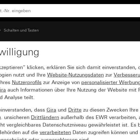
Schalten und Tasten
willigung
 Beschriftungsfeld Kli
kzeptieren“ klicken, erklären Sie sich damit einverstanden,
ogien nutzt und Ihre
Website-Nutzungsdaten
zur
Verbesser
Ihres
Nutzerprofils
zur Anzeige von
personalisierter Werbun
ira
auch Informationen über Ihre Nutzung der Website mit Pa
Analyse teilt.
einverstanden, dass
Gira
und
Dritte
zu diesen Zwecken Ihre
g. unsicheren
Drittländern
außerhalb des EWR verarbeiten, 
t vergleichbares Datenschutzniveau gewährleistet ist. Es b
 Behörden auf die
verarbeiteten
Daten zugreifen können und 
ngeschränkt oder ausgeschlossen sind.