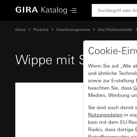
Gira Wippe mit Symbol und Beschriftungsfeld Klingel
Home
Produkte
Schalterprogramme
Gira Flächenschalter
Cookie-Ein
Wippe mit Symbol und
Wenn Sie auf „Alle a
und ähnliche Technol
sowie zur Erstellung 
beachten Sie, dass
G
Medien, Werbung und 
Sie sind auch damit 
Nutzungsdaten
in so
kein mit dem EU-Rech
Risiko, dass dortige
Betroffenenrechte ei