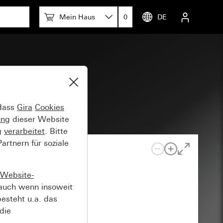
Mein Haus
0
DE
ngel
 dass
Gira
Cookies
ung
dieser Website
g
verarbeitet
. Bitte
rtnern für soziale
Website-
auch wenn insoweit
esteht u.a. das
die