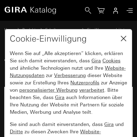
Gira Wippe gerade stehend mit Kontrollfenster
Home
Produkte
Schalterprogramme
Gira Wassergeschützt
Wassergeschützt Unterputz IP44 Gira TX_44
Cookie-Einwilligung
Wenn Sie auf „Alle akzeptieren“ klicken, erklären
Wippe gerade stehend mit
Sie sich damit einverstanden, dass
Gira
Cookies
und ähnliche Technologien nutzt und Ihre
Website-
Kontrollfenster
Nutzungsdaten
zur
Verbesserung
dieser Website
sowie zur Erstellung Ihres
Nutzerprofils
zur Anzeige
von
personalisierter Werbung
verarbeitet
. Bitte
beachten Sie, dass
Gira
auch Informationen über
Ihre Nutzung der Website mit Partnern für soziale
Medien, Werbung und Analyse teilt.
Sie sind auch damit einverstanden, dass
Gira
und
Dritte
zu diesen Zwecken Ihre
Website-