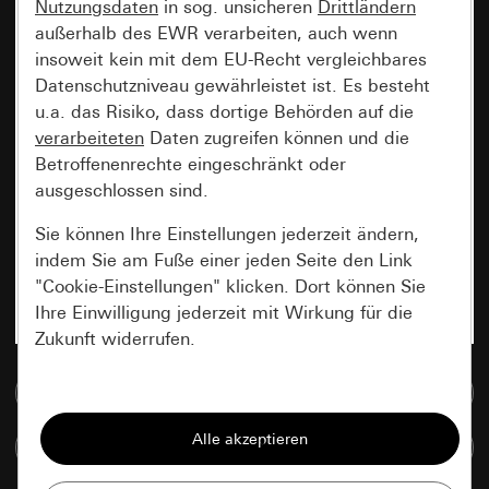
Nutzungsdaten
in sog. unsicheren
Drittländern
außerhalb des EWR verarbeiten, auch wenn
insoweit kein mit dem EU-Recht vergleichbares
Datenschutzniveau gewährleistet ist. Es besteht
u.a. das Risiko, dass dortige Behörden auf die
verarbeiteten
Daten zugreifen können und die
Betroffenenrechte eingeschränkt oder
ausgeschlossen sind.
Sie können Ihre Einstellungen jederzeit ändern,
indem Sie am Fuße einer jeden Seite den Link
"Cookie-Einstellungen" klicken. Dort können Sie
Ihre Einwilligung jederzeit mit Wirkung für die
Zukunft widerrufen.
Zur Mediadatenbank
Essenziell
Alle Cookies, die wir benötigen um Ihnen die
Artikel vergleichen
Seite anzeigen zu können.