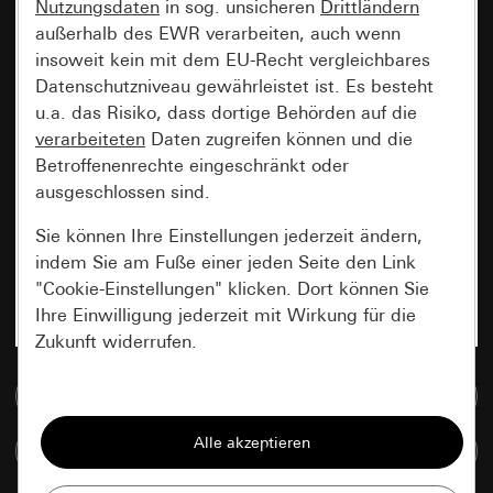
Nutzungsdaten
in sog. unsicheren
Drittländern
außerhalb des EWR verarbeiten, auch wenn
insoweit kein mit dem EU-Recht vergleichbares
Datenschutzniveau gewährleistet ist. Es besteht
u.a. das Risiko, dass dortige Behörden auf die
verarbeiteten
Daten zugreifen können und die
Betroffenenrechte eingeschränkt oder
ausgeschlossen sind.
Sie können Ihre Einstellungen jederzeit ändern,
indem Sie am Fuße einer jeden Seite den Link
"Cookie-Einstellungen" klicken. Dort können Sie
Ihre Einwilligung jederzeit mit Wirkung für die
Zukunft widerrufen.
Zur Mediadatenbank
Essenziell
Alle Cookies, die wir benötigen um Ihnen die
Artikel vergleichen
Seite anzeigen zu können.