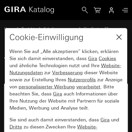
Gira Wippe gerade stehend mit Kontrollfenster
Home
Produkte
Schalterprogramme
Gira System 55
Schalten und Tasten
Cookie-Einwilligung
Wenn Sie auf „Alle akzeptieren“ klicken, erklären
Wippe gerade stehend mit
Sie sich damit einverstanden, dass
Gira
Cookies
und ähnliche Technologien nutzt und Ihre
Website-
Kontrollfenster
Nutzungsdaten
zur
Verbesserung
dieser Website
sowie zur Erstellung Ihres
Nutzerprofils
zur Anzeige
von
personalisierter Werbung
verarbeitet
. Bitte
beachten Sie, dass
Gira
auch Informationen über
Ihre Nutzung der Website mit Partnern für soziale
Medien, Werbung und Analyse teilt.
Sie sind auch damit einverstanden, dass
Gira
und
Dritte
zu diesen Zwecken Ihre
Website-