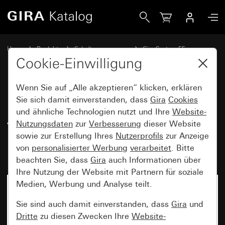
Gira Universal-Blindabdeckung für Abdeckung Modular Jack
Home
Produkte
Schalterprogramme
Gira System 55
Kommunikationstechnik Netzwerktechnik
Cookie-Einwilligung
Wenn Sie auf „Alle akzeptieren“ klicken, erklären
Universal-Blindabdeckung für
Sie sich damit einverstanden, dass
Gira
Cookies
und ähnliche Technologien nutzt und Ihre
Website-
Abdeckung Modular Jack 2fach
Nutzungsdaten
zur
Verbesserung
dieser Website
mit 30° Schrägauslass und
sowie zur Erstellung Ihres
Nutzerprofils
zur Anzeige
Beschriftungsfeld
von
personalisierter Werbung
verarbeitet
. Bitte
beachten Sie, dass
Gira
auch Informationen über
Ihre Nutzung der Website mit Partnern für soziale
Medien, Werbung und Analyse teilt.
Sie sind auch damit einverstanden, dass
Gira
und
Dritte
zu diesen Zwecken Ihre
Website-