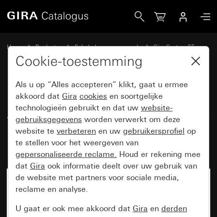
Gira Universele blind-afdekking voor afdekking Modular Ja
Home
Producten
Schakelaarprogramma’s
Gira System 55
Communicatietechniek netwerktechniek
Cookie-toestemming
Als u op “Alles accepteren” klikt, gaat u ermee
Universele blind-afdekking voor
akkoord dat
Gira
cookies
en soortgelijke
technologieën gebruikt en dat uw
website-
afdekking Modular Jack 2-voudig
gebruiksgegevens
worden verwerkt om deze
met 30° schuingeplaatste
website te
verbeteren
en uw
gebruikersprofiel
op
kabeluitvoer en tekstkader
te stellen voor het weergeven van
gepersonaliseerde reclame.
Houd er rekening mee
dat
Gira
ook informatie deelt over uw gebruik van
de website met partners voor sociale media,
reclame en analyse.
U gaat er ook mee akkoord dat
Gira
en
derden