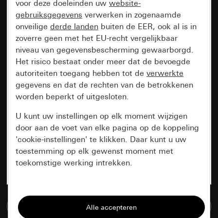
voor deze doeleinden uw
website-
gebruiksgegevens
verwerken in zogenaamde
onveilige
derde landen
buiten de EER, ook al is in
zoverre geen met het EU-recht vergelijkbaar
niveau van gegevensbescherming gewaarborgd.
Het risico bestaat onder meer dat de bevoegde
autoriteiten toegang hebben tot de
verwerkte
gegevens en dat de rechten van de betrokkenen
worden beperkt of uitgesloten.
U kunt uw instellingen op elk moment wijzigen
door aan de voet van elke pagina op de koppeling
'cookie-instellingen' te klikken. Daar kunt u uw
toestemming op elk gewenst moment met
toekomstige werking intrekken.
Essentieel
Naar de mediadatabase
Alle cookies die wij nodig hebben om de
pagina te kunnen weergeven.