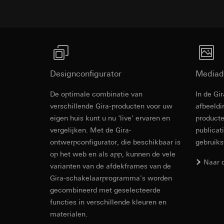
Rechtsgrondslag en
Ontvanger:
Interne
Ontvanger:
Gebruik van de d
Overdracht aan der
Interne afdeling
Latere verwerkin
Levensduur van de 
Google Ireland L
Ontvanger:
Voor informatie
Interne afdeling
https://business.
Pinterest, Inc. (V
Designconfigurator
Mediad
Overdracht aan der
Overdracht aan der
Derde land: VS
Derde land: VS
De optimale combinatie van
In de Gi
Passendheidsbesl
Passendheidsbesl
verschillende Gira-producten voor uw
afbeeldi
via contactgegev
via contactgegev
eigen huis kunt u nu ‘live’ ervaren en
producte
Levensduur van de 
vergelijken. Met de Gira-
Levensduur van de 
publicat
ontwerpconfigurator, die beschikbaar is
gebruik
Vimeo
LinkedIn Ins
op het web en als app, kunnen de vele
Gegevensverwerkin
Naar 
varianten van de afdekframes van de
Gegevensverwerkin
Categorieën van p
Gira-schakelaarprogramma's worden
voor het schakelen 
Website voor par
gecombineerd met geselecteerde
Categorieën van p
de website, mui
tijdstempel
functies in verschillende kleuren en
Website voor zak
Rechtsgrondslag en
materialen.
website, muisbew
Gebruik van de d