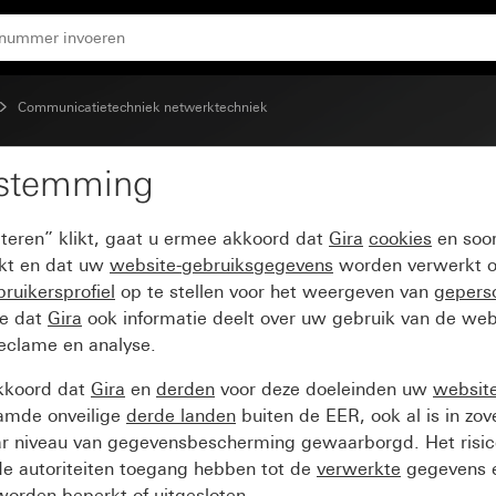
ck 2-voudig met 30° schuingeplaatste kabeluitvoer en tekst
Communicatietechniek netwerktechniek
estemming
ekking voor afdekking 
pteren” klikt, gaat u ermee akkoord dat
Gira
cookies
en soor
tste kabeluitvoer en te
ikt en dat uw
website-gebruiksgegevens
worden verwerkt o
ruikersprofiel
op te stellen voor het weergeven van
gepers
ee dat
Gira
ook informatie deelt over uw gebruik van de web
reclame en analyse.
kkoord dat
Gira
en
derden
voor deze doeleinden uw
websit
amde onveilige
derde landen
buiten de EER, ook al is in zo
ar niveau van gegevensbescherming gewaarborgd. Het risic
e autoriteiten toegang hebben tot de
verwerkte
gegevens e
orden beperkt of uitgesloten.