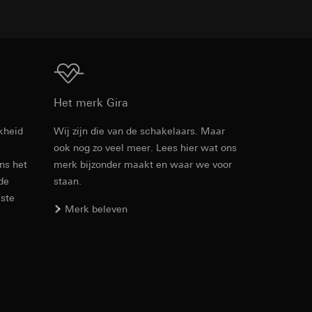
n taken
Download
Het merk Gira
kheid
Wij zijn die van de schakelaars. Maar
opie aan te vragen
opie aan te vragen
ook nog zo veel meer. Lees hier wat ons
ens het
merk bijzonder maakt en waar we voor
 de
staan.
este
Merk beleven
deze informatie
)
ebsitebezoeker op
errer-URL en
sitebezoeker op de
reffende website,