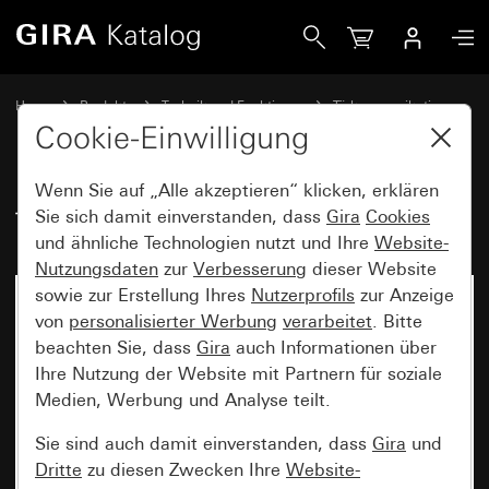
Gira TKS-IP-Gateway
Home
Produkte
Technik und Funktionen
Türkommunikation
Gira Systemgeräte
Cookie-Einwilligung
Wenn Sie auf „Alle akzeptieren“ klicken, erklären
TKS-IP-Gateway
Sie sich damit einverstanden, dass
Gira
Cookies
und ähnliche Technologien nutzt und Ihre
Website-
Nutzungsdaten
zur
Verbesserung
dieser Website
sowie zur Erstellung Ihres
Nutzerprofils
zur Anzeige
von
personalisierter Werbung
verarbeitet
. Bitte
beachten Sie, dass
Gira
auch Informationen über
Ihre Nutzung der Website mit Partnern für soziale
Medien, Werbung und Analyse teilt.
Sie sind auch damit einverstanden, dass
Gira
und
Dritte
zu diesen Zwecken Ihre
Website-