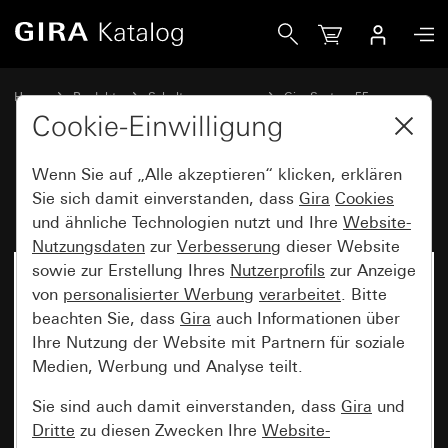
Gira Lautsprecher Unterputz-Radio IP
Home
Produkte
Schalterprogramme
Gira System 55
Audiosysteme
Cookie-Einwilligung
Wenn Sie auf „Alle akzeptieren“ klicken, erklären
Lautsprecher Unterputz-Radio IP
Sie sich damit einverstanden, dass
Gira
Cookies
und ähnliche Technologien nutzt und Ihre
Website-
Nutzungsdaten
zur
Verbesserung
dieser Website
sowie zur Erstellung Ihres
Nutzerprofils
zur Anzeige
von
personalisierter Werbung
verarbeitet
. Bitte
beachten Sie, dass
Gira
auch Informationen über
Ihre Nutzung der Website mit Partnern für soziale
Medien, Werbung und Analyse teilt.
Sie sind auch damit einverstanden, dass
Gira
und
Dritte
zu diesen Zwecken Ihre
Website-