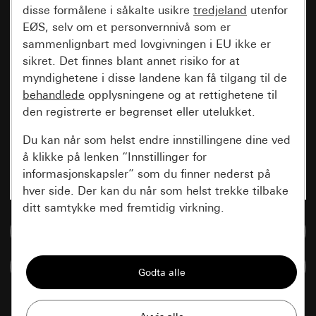
disse formålene i såkalte usikre
tredjeland
utenfor
EØS, selv om et personvernnivå som er
sammenlignbart med lovgivningen i EU ikke er
sikret. Det finnes blant annet risiko for at
myndighetene i disse landene kan få tilgang til de
behandlede
opplysningene og at rettighetene til
den registrerte er begrenset eller utelukket.
Du kan når som helst endre innstillingene dine ved
å klikke på lenken “Innstillinger for
informasjonskapsler” som du finner nederst på
hver side. Der kan du når som helst trekke tilbake
ditt samtykke med fremtidig virkning.
Til mediadatabase
Vesentlige
Sammenlign artikkel
Alle informasjonskapslene vi trenger for å
kunne vise deg siden.