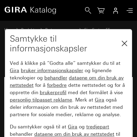
Gira Høyttaler innfelt radio IP
Hjem
Produkter
Bryterprogrammer
Gira System 55
Audiosystemer
Samtykke til
informasjonskapsler
Høyttaler innfelt radio IP
Ved å klikke på “Godta alle” samtykker du til at
Gira
bruker informasjonskapsler
og lignende
teknologier og
behandler
dataene om din bruk av
nettstedet
for å
forbedre
dette nettstedet og for å
opprette din
brukerprofil
med det formålet å vise
personlig tilpasset reklame
. Merk at
Gira
også
deler informasjon om din bruk av nettstedet med
partnere for sosiale medier, reklame og analyse.
Du samtykker også til at
Gira
og
tredjepart
behandler
dataene om din bruk av nettstedet
til