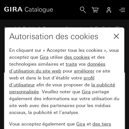
Gira Haut-parleur radio IP encastrée
Accueil
Produits
Programmes d'interrupteurs
Gira System 55
Systèmes audio
Autorisation des cookies
En cliquant sur « Accepter tous les cookies », vous
Haut-parleur radio IP encastrée
acceptez que
Gira
utilise
des cookies
et des
technologies similaires et
traite
vos
données
d’utilisation du site web
pour
améliorer
ce site
web et dans le but d’établir votre
profil
d’utilisateur
afin de vous proposer de
la publicité
personnalisée
. Veuillez noter que
Gira
partage
également des informations sur votre utilisation du
site web avec des partenaires pour les médias
sociaux, la publicité et l’analyse.
Vous acceptez également que
Gira
et
des tiers