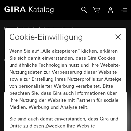
Gira CO<SUB>2</SUB>-Sensor mit Luftfeuchte- und Raumt
Home
Produkte
Technik und Funktionen
Heizung, Lüftung, Klima
Lüftung, Klima
Cookie-Einwilligung
Wenn Sie auf „Alle akzeptieren“ klicken, erklären
CO
Sie sich damit einverstanden, dass
-Sensor mit Luftfeuchte- und
Gira
Cookies
2
und ähnliche Technologien nutzt und Ihre
Website-
Raumtemperaturregler für KNX
Nutzungsdaten
zur
Verbesserung
dieser Website
System 55
sowie zur Erstellung Ihres
Nutzerprofils
zur Anzeige
von
personalisierter Werbung
verarbeitet
. Bitte
beachten Sie, dass
Gira
auch Informationen über
Ihre Nutzung der Website mit Partnern für soziale
Nicht mehr verfügbar
Medien, Werbung und Analyse teilt.
Sie sind auch damit einverstanden, dass
Gira
und
Dritte
zu diesen Zwecken Ihre
Website-