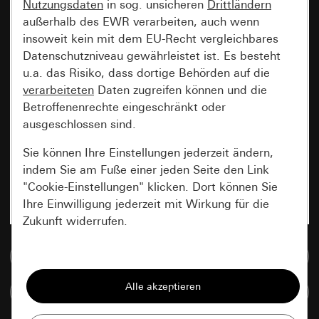
Nutzungsdaten
in sog. unsicheren
Drittländern
außerhalb des EWR verarbeiten, auch wenn
insoweit kein mit dem EU-Recht vergleichbares
Datenschutzniveau gewährleistet ist. Es besteht
u.a. das Risiko, dass dortige Behörden auf die
verarbeiteten
Daten zugreifen können und die
Betroffenenrechte eingeschränkt oder
ausgeschlossen sind.
Sie können Ihre Einstellungen jederzeit ändern,
indem Sie am Fuße einer jeden Seite den Link
"Cookie-Einstellungen" klicken. Dort können Sie
Ihre Einwilligung jederzeit mit Wirkung für die
Zukunft widerrufen.
Zur Mediadatenbank
Essenziell
Alle Cookies, die wir benötigen um Ihnen die
Artikel vergleichen
Seite anzeigen zu können.