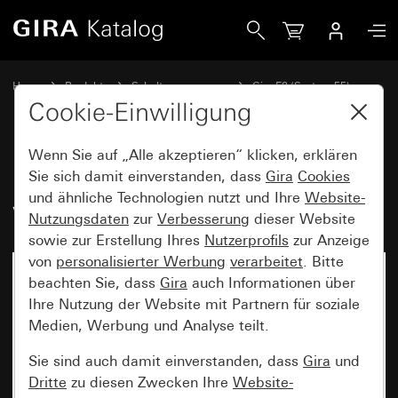
Gira Profil 55 für senkrechte und waagerechte Montage 2f
Home
Produkte
Schalterprogramme
Gira E2 (System 55)
Installation mit Profil 55
Cookie-Einwilligung
Wenn Sie auf „Alle akzeptieren“ klicken, erklären
Profil 55 für senkrechte und
Sie sich damit einverstanden, dass
Gira
Cookies
und ähnliche Technologien nutzt und Ihre
Website-
waagerechte Montage 2fach
Nutzungsdaten
zur
Verbesserung
dieser Website
sowie zur Erstellung Ihres
Nutzerprofils
zur Anzeige
von
personalisierter Werbung
verarbeitet
. Bitte
beachten Sie, dass
Gira
auch Informationen über
Ihre Nutzung der Website mit Partnern für soziale
Medien, Werbung und Analyse teilt.
Sie sind auch damit einverstanden, dass
Gira
und
Dritte
zu diesen Zwecken Ihre
Website-