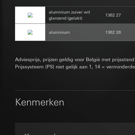
geschakeld en behe
Gebruik van de d
Rechtsgrondslag en
exploitant gestuurd.
Latere verwerkin
aluminium zuiver wit
Art. 6 lid 1 f) AV
Categorieën van p
1362 27
Ontvanger:
Interne
glanzend (gelakt)
Behartigde gere
Rechtsgrondslag en
Overdracht aan der
Gebruik van de d
Ontvanger:
Interne
Levensduur van de 
aluminium
1362 26
Latere verwerkin
Overdracht aan der
12 maanden
Levensduur van de 
Ontvanger:
Tijdstip van ops
Opslag van de ge
Interne afdeling
Tijdstip van opsl
Google Ireland L
Google reC
Adviesprijs, prijzen geldig voor België met prijsstand
Voor informatie
Prijssysteem (PS) niet gelijk aan 1, 14 = verminderde
Gegevensverwerkin
home-assist
https://business.
of door een geaut
Overdracht aan der
Gegevensverwerkin
Categorieën van p
in het kader van he
Derde land: VS
Website voor par
Categorieën van p
Passendheidsbesl
de website, mui
Kenmerken
personenreferentie 
via contactgegev
Website voor zak
Rechtsgrondslag en
website, muisbew
Levensduur van de 
Art. 6 lid 1 f) AV
internetadres o
Behartigde gere
Evalanche
Rechtsgrondslag en
Ontvanger:
Interne
Gebruik van de d
Gegevensverwerkin