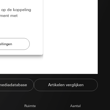
a op de koppeling
moment met
verbeteren.
e pagina
an door de gebruiker
's
mediadatabase
Artikelen verglijken
.
ezoeker bij
pparaat
et bezoek aan de
, adres en e-mail
en, aantal bezoeken
binnen dezelfde
Ruimte
Aantal
gina worden