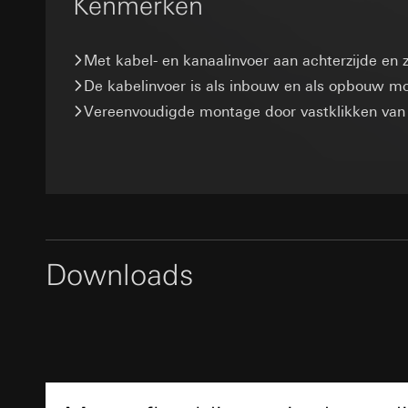
Kenmerken
Overdracht aan der
Latere verwerkin
marketing- en verk
Levensduur van de 
van abonnees/websi
Ontvanger:
extra oplettendheid
Interne afdeling
Met kabel- en kanaalinvoer aan achterzijde en z
_sda-server_
worden verhoogd.
Google Ireland L
De kabelinvoer is als inbouw en als opbouw mo
Categorieën van p
Gegevensverwerkin
Voor informatie
referrer, user agent
Vereenvoudigde montage door vastklikken van
https://business.
Categorieën van p
overdrachtparameter
Rechtsgrondslag en
adresinvoer) via Lo
Overdracht aan der
Ontvanger:
Duitsland
Derde land: VS
Interne afdeling
Rechtsgrondslag en
Passendheidsbesl
ISE Individuell
via contactgegev
Gebruik van de d
Latere verwerkin
Overdracht aan der
Levensduur van de 
Levensduur van de 
Ontvanger:
Downloads
Google Analy
Interne afdeling
supported_b
SC Networks G
Gegevensverwerkin
onder andere de her
Overdracht aan der
Gegevensverwerkin
betere pagina- en f
Levensduur van de 
Categorieën van p
Categorieën van p
Rechtsgrondslag en
Datablad
(geanonimiseerd)
Facebook Pi
Ontvanger:
Interne
Rechtsgrondslag en
Overdracht aan der