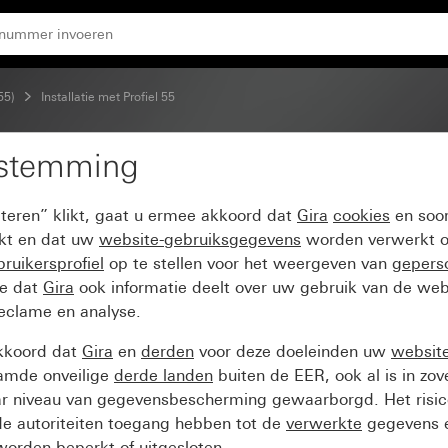
ig
55)
Installatie met Profiel 55
estemming
icale en horizontale mon
pteren” klikt, gaat u ermee akkoord dat
Gira
cookies
en soor
ikt en dat uw
website-gebruiksgegevens
worden verwerkt o
ruikersprofiel
op te stellen voor het weergeven van
gepers
ee dat
Gira
ook informatie deelt over uw gebruik van de web
reclame en analyse.
kkoord dat
Gira
en
derden
voor deze doeleinden uw
websit
amde onveilige
derde landen
buiten de EER, ook al is in zo
ar niveau van gegevensbescherming gewaarborgd. Het risic
e autoriteiten toegang hebben tot de
verwerkte
gegevens e
orden beperkt of uitgesloten.