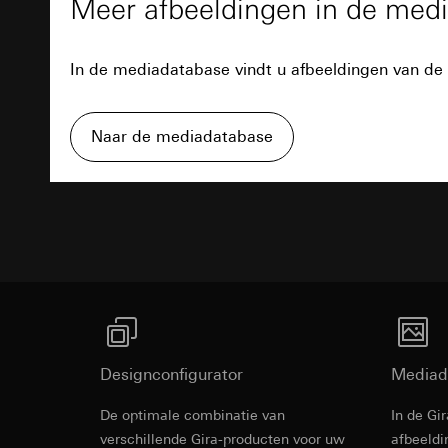
Meer afbeeldingen in de med
Gegevensverwerkin
Gebruik van de d
Levensduur van de 
Categorieën van p
Latere verwerkin
bezoek, apparaatinf
XSRF-token
Ontvanger:
In de mediadatabase vindt u afbeeldingen van de 
Rechtsgrondslag en
Interne afdeling
Gebruik van de d
Gegevensverwerkin
Google Ireland L
Latere verwerkin
Categorieën van p
Voor informatie
Naar de mediadatabase
Rechtsgrondslag en
Ontvanger:
https://business.
Ontvanger:
Interne
Interne afdeling
Overdracht aan der
Overdracht aan der
Bestektekst
Meta Platforms I
Derde land: VS
Levensduur van de 
Overdracht aan der
Passendheidsbesl
Derde land: VS
via contactgegev
GIRA_zg
Passendheidsbesl
Levensduur van de 
via contactgegev
Gegevensverwerkin
weer te geven
Levensduur van de 
Google Tag 
Categorieën van p
(opdrachtgever/eind
Gegevensverwerkin
Pinterest Ta
Designconfigurator
Mediad
Rechtsgrondslag en
Categorieën van p
Gegevensverwerkin
Gebruik van de d
Rechtsgrondslag en
De optimale combinatie van
In de Gi
Categorieën van p
Art. 6 lid 1 f) AV
Gebruik van de d
Gira Profil 5
bezoek, apparaatinf
verschillende Gira-producten voor uw
afbeeldi
Behartigde gere
Latere verwerkin