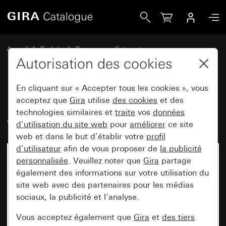
Gira Profil 55 pour montage vertical et horizontal 2x
Accueil
Produits
Programmes d'interrupteurs
Gira E2 (System 55)
Installation avec un profil 55
Autorisation des cookies
En cliquant sur « Accepter tous les cookies », vous
Profil 55 pour montage vertical
acceptez que
Gira
utilise
des cookies
et des
technologies similaires et
traite
vos
données
et horizontal 2x
d’utilisation du site web
pour
améliorer
ce site
web et dans le but d’établir votre
profil
d’utilisateur
afin de vous proposer de
la publicité
personnalisée
. Veuillez noter que
Gira
partage
également des informations sur votre utilisation du
site web avec des partenaires pour les médias
sociaux, la publicité et l’analyse.
Vous acceptez également que
Gira
et
des tiers