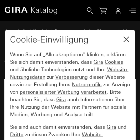
Gira Türstation AP 1fach
Home
Produkte
Schalterprogramme
Gira Wassergeschützt
Wassergeschützt Unterputz IP44 Gira TX_44
Cookie-Einwilligung
Wenn Sie auf „Alle akzeptieren“ klicken, erklären
Türstation AP 1fach
Sie sich damit einverstanden, dass
Gira
Cookies
und ähnliche Technologien nutzt und Ihre
Website-
Nutzungsdaten
zur
Verbesserung
dieser Website
sowie zur Erstellung Ihres
Nutzerprofils
zur Anzeige
von
personalisierter Werbung
verarbeitet
. Bitte
beachten Sie, dass
Gira
auch Informationen über
Ihre Nutzung der Website mit Partnern für soziale
Medien, Werbung und Analyse teilt.
Sie sind auch damit einverstanden, dass
Gira
und
Dritte
zu diesen Zwecken Ihre
Website-