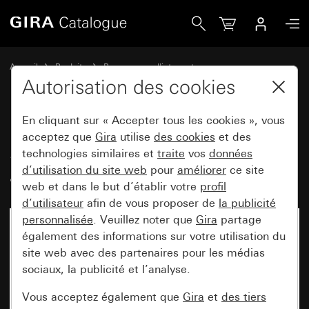
Gira Station de porte pour montage apparent 1x
Accueil
Produits
Programmes d'interrupteurs
Gira protégé contre l'eau
Autorisation des cookies
Montage encastré protégé contre l'eau IP44 Gira TX_44
En cliquant sur « Accepter tous les cookies », vous
acceptez que
Gira
utilise
des cookies
et des
Station de porte pour montage
technologies similaires et
traite
vos
données
d’utilisation du site web
pour
améliorer
ce site
apparent 1x
web et dans le but d’établir votre
profil
d’utilisateur
afin de vous proposer de
la publicité
personnalisée
. Veuillez noter que
Gira
partage
également des informations sur votre utilisation du
site web avec des partenaires pour les médias
sociaux, la publicité et l’analyse.
Vous acceptez également que
Gira
et
des tiers