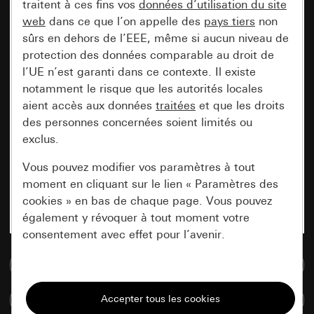
traitent à ces fins vos
données d’utilisation du site
web
dans ce que l’on appelle des
pays tiers
non
sûrs en dehors de l’EEE, même si aucun niveau de
protection des données comparable au droit de
l’UE n’est garanti dans ce contexte. Il existe
notamment le risque que les autorités locales
aient accès aux données
traitées
et que les droits
des personnes concernées soient limités ou
exclus.
Vous pouvez modifier vos paramètres à tout
moment en cliquant sur le lien « Paramètres des
cookies » en bas de chaque page. Vous pouvez
également y révoquer à tout moment votre
consentement avec effet pour l’avenir.
Accéder à la base de données de médias
Nécessaires
Tous les cookies dont nous avons besoin pour
Comparer des articles
pouvoir vous afficher le site.