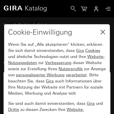
Gira Beleuchtungselement für Aufputz-Gehäuse
Home
Produkte
Schalterprogramme
Gira Standard 55 (System 55)
Aufputz
Cookie-Einwilligung
Wenn Sie auf „Alle akzeptieren“ klicken, erklären
Beleuchtungselement für
Sie sich damit einverstanden, dass
Gira
Cookies
und ähnliche Technologien nutzt und Ihre
Website-
Aufputz-Gehäuse
Nutzungsdaten
zur
Verbesserung
dieser Website
sowie zur Erstellung Ihres
Nutzerprofils
zur Anzeige
von
personalisierter Werbung
verarbeitet
. Bitte
beachten Sie, dass
Gira
auch Informationen über
Ihre Nutzung der Website mit Partnern für soziale
Medien, Werbung und Analyse teilt.
Sie sind auch damit einverstanden, dass
Gira
und
Dritte
zu diesen Zwecken Ihre
Website-