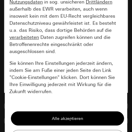
Nutzungsdaten
in sog. unsicheren
Drittländern
außerhalb des EWR verarbeiten, auch wenn
insoweit kein mit dem EU-Recht vergleichbares
Datenschutzniveau gewährleistet ist. Es besteht
u.a. das Risiko, dass dortige Behörden auf die
verarbeiteten
Daten zugreifen können und die
Betroffenenrechte eingeschränkt oder
ausgeschlossen sind.
Sie können Ihre Einstellungen jederzeit ändern,
indem Sie am Fuße einer jeden Seite den Link
"Cookie-Einstellungen" klicken. Dort können Sie
Ihre Einwilligung jederzeit mit Wirkung für die
Zukunft widerrufen.
Zur Mediadatenbank
Essenziell
Alle Cookies, die wir benötigen um Ihnen die
Artikel vergleichen
Seite anzeigen zu können.