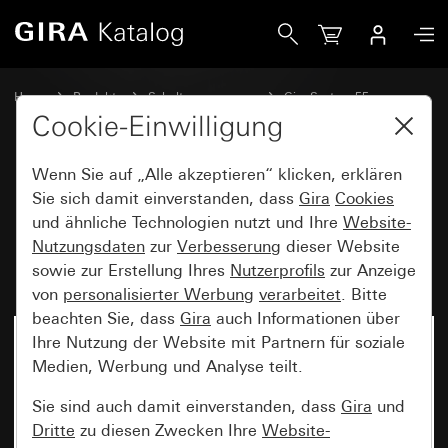
Gira Datenhaube mit Tragring und Beschriftungsfeld für E
Home
Produkte
Schalterprogramme
Gira System 55
Kommunikationstechnik Zubehör
Cookie-Einwilligung
Wenn Sie auf „Alle akzeptieren“ klicken, erklären
Datenhaube mit Tragring und
Sie sich damit einverstanden, dass
Gira
Cookies
und ähnliche Technologien nutzt und Ihre
Website-
Beschriftungsfeld für Einschübe
Nutzungsdaten
zur
Verbesserung
dieser Website
Kommunikationstechnik
sowie zur Erstellung Ihres
Nutzerprofils
zur Anzeige
von
personalisierter Werbung
verarbeitet
. Bitte
beachten Sie, dass
Gira
auch Informationen über
Ihre Nutzung der Website mit Partnern für soziale
Medien, Werbung und Analyse teilt.
Sie sind auch damit einverstanden, dass
Gira
und
Dritte
zu diesen Zwecken Ihre
Website-