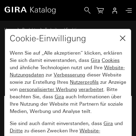
Gira Einschub Datenhaube für Lichtwellenleiter / SC-Duple
Home
Produkte
Technik und Funktionen
Gira Kommunikationstechnik
Zubehör
Cookie-Einwilligung
Wenn Sie auf „Alle akzeptieren“ klicken, erklären
Einschub Datenhaube für
Sie sich damit einverstanden, dass
Gira
Cookies
und ähnliche Technologien nutzt und Ihre
Website-
Lichtwellenleiter / SC-Duplex-
Nutzungsdaten
zur
Verbesserung
dieser Website
Kupplung
sowie zur Erstellung Ihres
Nutzerprofils
zur Anzeige
von
personalisierter Werbung
verarbeitet
. Bitte
beachten Sie, dass
Gira
auch Informationen über
Ihre Nutzung der Website mit Partnern für soziale
Medien, Werbung und Analyse teilt.
Sie sind auch damit einverstanden, dass
Gira
und
Dritte
zu diesen Zwecken Ihre
Website-