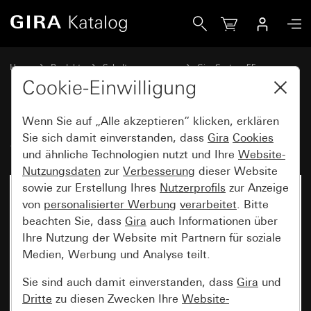
Gira Stereolautsprecher-Steckdose
Home
Produkte
Schalterprogramme
Gira System 55
Kommunikationstechnik Entertainment
Cookie-Einwilligung
Wenn Sie auf „Alle akzeptieren“ klicken, erklären
Stereolautsprecher-Steckdose
Sie sich damit einverstanden, dass
Gira
Cookies
und ähnliche Technologien nutzt und Ihre
Website-
Nutzungsdaten
zur
Verbesserung
dieser Website
sowie zur Erstellung Ihres
Nutzerprofils
zur Anzeige
von
personalisierter Werbung
verarbeitet
. Bitte
beachten Sie, dass
Gira
auch Informationen über
Ihre Nutzung der Website mit Partnern für soziale
Medien, Werbung und Analyse teilt.
Sie sind auch damit einverstanden, dass
Gira
und
Dritte
zu diesen Zwecken Ihre
Website-