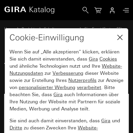
Gira Abdeckrahmen Gira Event Opak Mint mit Zwischenra
Home
Produkte
Schalterprogramme
Gira Event (System 55)
Gira Event
Cookie-Einwilligung
Wenn Sie auf „Alle akzeptieren“ klicken, erklären
Abdeckrahmen Gira Event Opak
Sie sich damit einverstanden, dass
Gira
Cookies
und ähnliche Technologien nutzt und Ihre
Website-
Mint mit Zwischenrahmen
Nutzungsdaten
zur
Verbesserung
dieser Website
Reinweiß glänzend
sowie zur Erstellung Ihres
Nutzerprofils
zur Anzeige
von
personalisierter Werbung
verarbeitet
. Bitte
beachten Sie, dass
Gira
auch Informationen über
Ihre Nutzung der Website mit Partnern für soziale
Medien, Werbung und Analyse teilt.
Sie sind auch damit einverstanden, dass
Gira
und
Dritte
zu diesen Zwecken Ihre
Website-