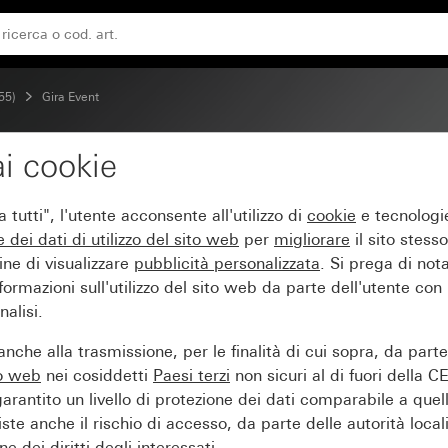
 bianco puro brillante
55)
Gira Event
i cookie
paque menta con placca
tutti", l'utente acconsente all'utilizzo di
cookie
e tecnologie
e dei
dati di utilizzo del sito web
per
migliorare
il sito stesso
ine di visualizzare
pubblicità personalizzata
. Si prega di no
ormazioni sull'utilizzo del sito web da parte dell'utente con
alisi.
nche alla trasmissione, per le finalità di cui sopra, da part
to web
nei cosiddetti
Paesi terzi
non sicuri al di fuori della C
arantito un livello di protezione dei dati comparabile a quel
iste anche il rischio di accesso, da parte delle autorità locali
e dei diritti degli interessati.