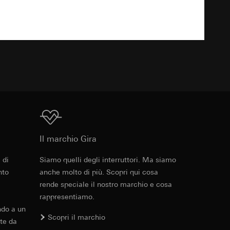
 delle mansioni
e ora della visita,
 delle
TXT
 delle
sioni
sioni
Download
Il marchio Gira
andard, copia da
andard, copia da
a GDPR
a GDPR
 di
Siamo quelli degli interruttori. Ma siamo
Cod. art. 0215395
nto
anche molto di più. Scopri qui cosa
rende speciale il nostro marchio e cosa
RFA
, 396 KB
rappresentiamo.
ndo a un
ioni per l'attivazione
Scopri il marchio
te da
 da parte del