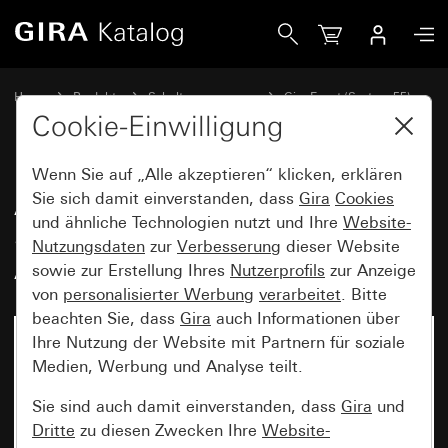
Gira Abdeckrahmen Gira Event Klar Sand mit Zwischenrahme
Home
Produkte
Schalterprogramme
Gira Event (System 55)
Gira Event
Cookie-Einwilligung
Wenn Sie auf „Alle akzeptieren“ klicken, erklären
Abdeckrahmen Gira Event Klar
Sie sich damit einverstanden, dass
Gira
Cookies
und ähnliche Technologien nutzt und Ihre
Website-
Sand mit Zwischenrahmen Farbe
Nutzungsdaten
zur
Verbesserung
dieser Website
Alu (lackiert)
sowie zur Erstellung Ihres
Nutzerprofils
zur Anzeige
von
personalisierter Werbung
verarbeitet
. Bitte
beachten Sie, dass
Gira
auch Informationen über
Ihre Nutzung der Website mit Partnern für soziale
Medien, Werbung und Analyse teilt.
Sie sind auch damit einverstanden, dass
Gira
und
Dritte
zu diesen Zwecken Ihre
Website-