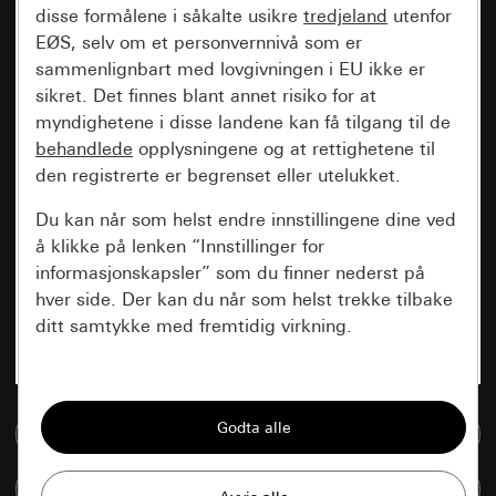
disse formålene i såkalte usikre
tredjeland
utenfor
EØS, selv om et personvernnivå som er
sammenlignbart med lovgivningen i EU ikke er
sikret. Det finnes blant annet risiko for at
myndighetene i disse landene kan få tilgang til de
behandlede
opplysningene og at rettighetene til
den registrerte er begrenset eller utelukket.
Du kan når som helst endre innstillingene dine ved
å klikke på lenken “Innstillinger for
informasjonskapsler” som du finner nederst på
hver side. Der kan du når som helst trekke tilbake
ditt samtykke med fremtidig virkning.
Vesentlige
Alle informasjonskapslene vi trenger for å
Til mediadatabase
kunne vise deg siden.
Sammenlign artikkel