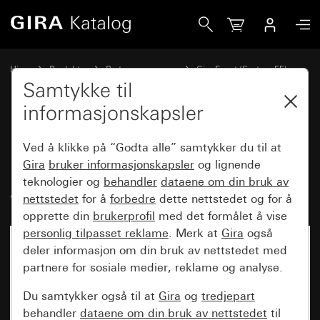
Gira Dekkramme Gira Event Klar sand med mellomramme al
Hjem
Produkter
Bryterprogrammer
Gira Event (System 55)
Gira Event
Samtykke til
informasjonskapsler
Dekkramme Gira Event Klar sand
Ved å klikke på “Godta alle” samtykker du til at
med mellomramme
Gira
bruker informasjonskapsler
og lignende
teknologier og
behandler
dataene om din bruk av
aluminiumsfarget (lakkert)
nettstedet
for å
forbedre
dette nettstedet og for å
opprette din
brukerprofil
med det formålet å vise
personlig tilpasset reklame
. Merk at
Gira
også
deler informasjon om din bruk av nettstedet med
partnere for sosiale medier, reklame og analyse.
Du samtykker også til at
Gira
og
tredjepart
behandler
dataene om din bruk av nettstedet
til